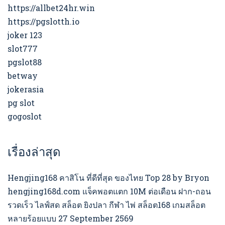
https://allbet24hr.win
https://pgslotth.io
joker 123
slot777
pgslot88
betway
jokerasia
pg slot
gogoslot
เรื่องล่าสุด
Hengjing168 คาสิโน ที่ดีที่สุด ของไทย Top 28 by Bryon
hengjing168d.com แจ็คพอตแตก 10M ต่อเดือน ฝาก-ถอน
รวดเร็ว ไลฟ์สด สล็อต ยิงปลา กีฬา ไพ่ สล็อต168 เกมสล็อต
หลายร้อยแบบ 27 September 2569