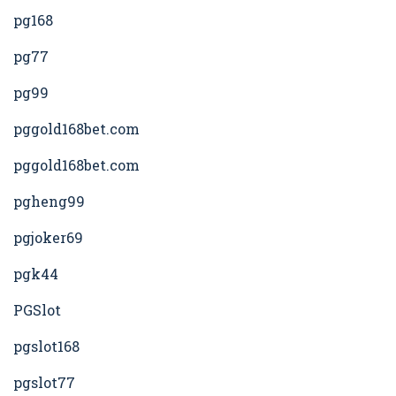
pg168
pg77
pg99
pggold168bet.com
pggold168bet.com
pgheng99
pgjoker69
pgk44
PGSlot
pgslot168
pgslot77