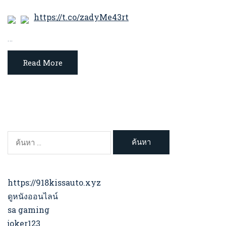
https://t.co/zadyMe43rt
…
Read More
ค้นหา
สำหรับ:
https://918kissauto.xyz
ดูหนังออนไลน์
sa gaming
joker123