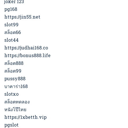
joker 123
pg168
https://jin55.net
slot99
สล็อต66
slot44
https://judhai168.co
https://bonus888.life
สล็อต888
สล็อต99
pussy888
บาคาร่า168
slotxo
สล็อตทดลอง
หนังโป๊ไทย
https://1xbetth.vip
pgslot