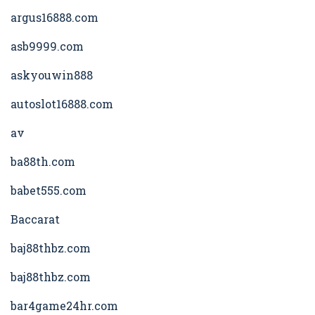
argus16888.com
asb9999.com
askyouwin888
autoslot16888.com
av
ba88th.com
babet555.com
Baccarat
baj88thbz.com
baj88thbz.com
bar4game24hr.com