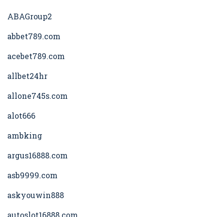
ABAGroup2
abbet789.com
acebet789.com
allbet24hr
allone745s.com
alot666
ambking
argus16888.com
asb9999.com
askyouwin888
autoslot16888.com