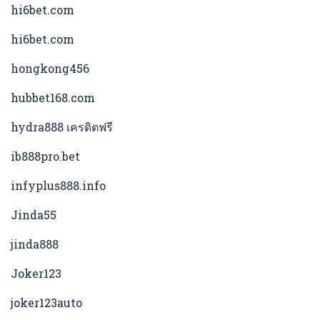
hi6bet.com
hi6bet.com
hongkong456
hubbet168.com
hydra888 เครดิตฟรี
ib888pro.bet
infyplus888.info
Jinda55
jinda888
Joker123
joker123auto