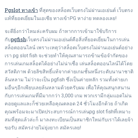
Pgslot ทางเข้า
ที่สุดของสล็อตเว็บตรงไม่ผ่านเอเย่นต์ เว็บตรง
แท้ที่ยอดเยี่ยมในเอเชีย ทางเข้าPG หาง่าย ทดลองเลย!
จะดียิ่งกว่าไหมล่ะครับผม ถ้าหากการเข้ามาใช้บริการ
pgfish
กับ
เว็บตรงไม่ผ่านเอเย่นต์คือสิ่งที่ยอดเยี่ยมในการเล่น
สล็อตออนไลน์ เพราะเหตุว่าสล็อตเว็บตรงไม่ผ่านเอเย่นต์อย่าง
เรา pg slot fish จะช่วยทำให้คุณสามารถข้ามข้อจำกัดของ
การเล่นเกมสล็อตได้อย่างไม่น่าเชื่อ เล่นสล็อตออนไลน์ได้โดย
สวัสดิภาพ ด้วยลิขสิทธิ์แท้จากค่ายเกมชั้นหนึ่งระดับนานาชาติ
ล้นหลาม ไม่ว่าจะเป็น pgfish ซึ่งเป็นค่ายหลัก รวมทั้งค่ายเก
มอื่นๆอีกเพียบเลยล้นหลามด้วยครับผม เพื่อให้คุณสนุกสนาน
กับการเล่นเกมที่มีมากกว่า 3,000 เกม พวกเรามีกลุ่มแอดไม่น
คอยดูแลและก็ช่วยเหลือคุณตลอด 24 ชั่วโมงอีกด้วย ถ้าเกิด
คุณพร้อมจะมาเปิดประสบการณ์การเล่นpg slot fishที่เหมาะ
สมที่สุดแล้วล่ะก็ มาลงทะเบียนเป็นสมาชิกใหม่กับเราได้เลยจ้า
ขอรับ สมัครง่ายไม่ยุ่งยาก สมัครเลย!