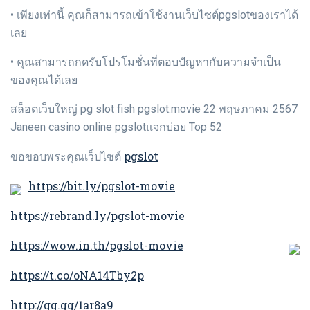
• เพียงเท่านี้ คุณก็สามารถเข้าใช้งานเว็บไซต์pgslotของเราได้
เลย
• คุณสามารถกดรับโปรโมชั่นที่ตอบปัญหากับความจำเป็น
ของคุณได้เลย
สล็อตเว็บใหญ่ pg slot fish pgslot.movie 22 พฤษภาคม 2567
Janeen casino online pgslotแจกบ่อย Top 52
pgslot
ขอขอบพระคุณเว็ปไซต์
https://bit.ly/pgslot-movie
https://rebrand.ly/pgslot-movie
https://wow.in.th/pgslot-movie
https://t.co/oNA14Tby2p
http://gg.gg/1ar8a9