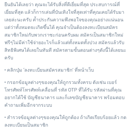
ยืนยันได้เลยว่า คุณจะได้รับสิ่งที่ดีเยี่ยมที่สุด ประสบการณ์ที่
เยี่ยมที่สุด แล้วก็การเล่นที่บันเทิงใจที่สุดเท่าที่คุณเคยได้รับมา
เลยล่ะนะครับ ค้ำประกันความพึงพอใจของคุณอย่างแน่นอน
แต่ว่าทั้งหมดจะเกิดขึ้นได้ คุณจำเป็นต้องลงทะเบียนสมัคร
สมาชิกใหม่กับพวกเราซะก่อนครับผม สมัครเป็นสมาชิกใหม่
ฟรีๆไม่มีค่าใช้จ่ายอะไรก็แล้วแต่ทั้งหมดทั้งปวง สมัครแล้วรับ
สิทธิพิเศษได้เลยในทันที สมัครตามขั้นตอนต่างๆดังนี้ได้เลยนะ
ครับ
• คลิกปุ่ม ‘ลงทะเบียนสมัครสมาชิก’ ที่หน้าเว็บ
• กรอกข้อมูลต่างๆของคุณให้ถูกรวมทั้งครบ ดังเช่น เบอร์
โทรศัพท์โทรศัพท์เคลื่อนที่ รหัส OTP ที่ได้รับ รหัสผ่านที่คุณ
อยากได้ใช้ บัญชีธนาคาร และก็เลขบัญชีธนาคาร พร้อมตอบ
คำถามเพิ่มอีกจากระบบ
• สำรวจข้อมูลต่างๆของคุณให้ถูกต้อง ถ้าเกิดเรียบร้อยแล้ว กด
ลงทะเบียนเป็นสมาชิก