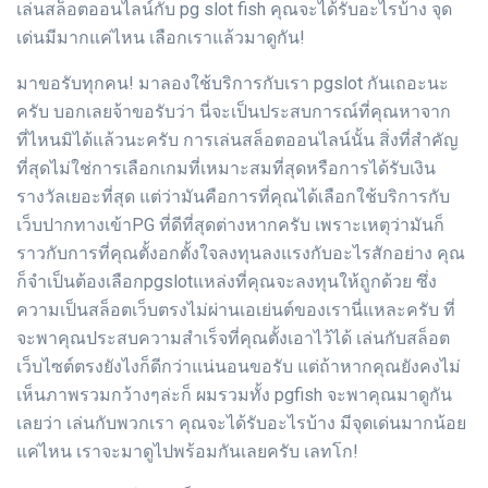
เล่นสล็อตออนไลน์กับ pg slot fish คุณจะได้รับอะไรบ้าง จุด
เด่นมีมากแค่ไหน เลือกเราแล้วมาดูกัน!
มาขอรับทุกคน! มาลองใช้บริการกับเรา pgslot กันเถอะนะ
ครับ บอกเลยจ้าขอรับว่า นี่จะเป็นประสบการณ์ที่คุณหาจาก
ที่ไหนมิได้แล้วนะครับ การเล่นสล็อตออนไลน์นั้น สิ่งที่สำคัญ
ที่สุดไม่ใช่การเลือกเกมที่เหมาะสมที่สุดหรือการได้รับเงิน
รางวัลเยอะที่สุด แต่ว่ามันคือการที่คุณได้เลือกใช้บริการกับ
เว็บปากทางเข้าPG ที่ดีที่สุดต่างหากครับ เพราะเหตุว่ามันก็
ราวกับการที่คุณตั้งอกตั้งใจลงทุนลงแรงกับอะไรสักอย่าง คุณ
ก็จำเป็นต้องเลือกpgslotแหล่งที่คุณจะลงทุนให้ถูกด้วย ซึ่ง
ความเป็นสล็อตเว็บตรงไม่ผ่านเอเย่นต์ของเรานี่แหละครับ ที่
จะพาคุณประสบความสำเร็จที่คุณตั้งเอาไว้ได้ เล่นกับสล็อต
เว็บไซต์ตรงยังไงก็ดีกว่าแน่นอนขอรับ แต่ถ้าหากคุณยังคงไม่
เห็นภาพรวมกว้างๆล่ะก็ ผมรวมทั้ง pgfish จะพาคุณมาดูกัน
เลยว่า เล่นกับพวกเรา คุณจะได้รับอะไรบ้าง มีจุดเด่นมากน้อย
แค่ไหน เราจะมาดูไปพร้อมกันเลยครับ เลทโก!