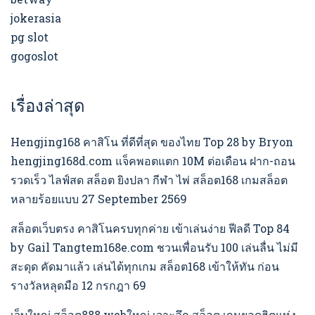
jokerasia
pg slot
gogoslot
เรื่องล่าสุด
Hengjing168 คาสิโน ที่ดีที่สุด ของไทย Top 28 by Bryon
hengjing168d.com แจ็คพอตแตก 10M ต่อเดือน ฝาก-ถอน
รวดเร็ว ไลฟ์สด สล็อต ยิงปลา กีฬา ไพ่ สล็อต168 เกมสล็อต
หลายร้อยแบบ 27 September 2569
สล็อตเว็บตรง คาสิโนครบทุกค่าย เข้าเล่นง่าย ฟีลดี Top 84
by Gail Tangtem168e.com ชวนเพื่อนรับ 100 เล่นลื่น ไม่มี
สะดุด คัดมาแล้ว เล่นได้ทุกเกม สล็อต168 เข้าให้ทัน ก่อน
รางวัลหลุดมือ 12 กรกฎา 69
เว็บใหญ่ สล็อต888 webใหญ่ เจาะลึก สล็อต เกมยอดฮิตแห่ง