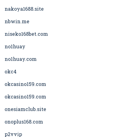
nakoya1688.site
nbwin.me
niseko168bet.com
no1huay
no1huay.com
okc4
okcasino159.com
okcasino159.com
onesiamclub.site
onoplus168.com
p2vvip