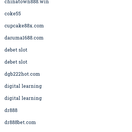
chinatown888.win
coke55
cupcake88x.com
daruma1688.com
debet slot
debet slot
dgb222hot.com
digital learning
digital learning
dr888
dr888bet.com