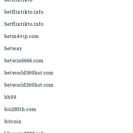
betflixtikto.info
betflixtikto.info
betm4vip.com
betway
betwin6666.com
betworld369hot.com
betworld369hot.com
bh99
bio285th.com
bitcoin