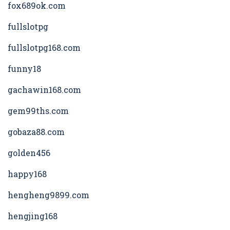
fox689ok.com
fullslotpg
fullslotpg168.com
funny18
gachawin168.com
gem99ths.com
gobaza88.com
golden456
happy168
hengheng9899.com
hengjing168