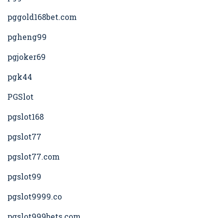
pggold168bet.com
pgheng99
pgjoker69
pgk44
PGSlot
pgslot168
pgslot77
pgslot77.com
pgslot99
pgslot9999.co
pgslot999bets.com