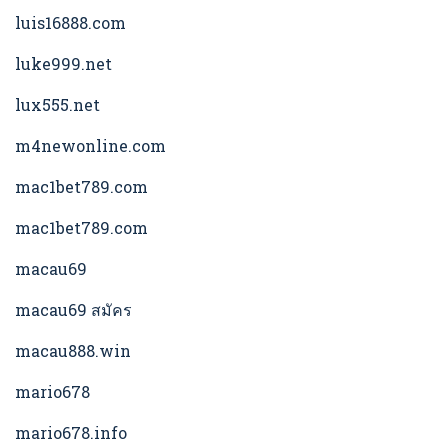
luis16888.com
luke999.net
lux555.net
m4newonline.com
mac1bet789.com
mac1bet789.com
macau69
macau69 สมัคร
macau888.win
mario678
mario678.info