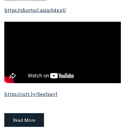
https://shorturl.asia/64xpU
https://cutt.ly/5eefzayf
…
Read More