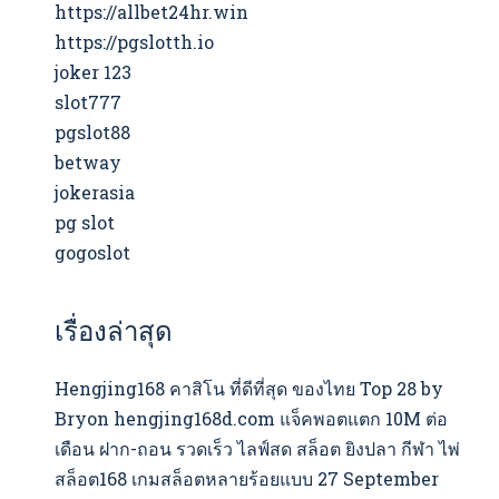
https://allbet24hr.win
https://pgslotth.io
joker 123
slot777
pgslot88
betway
jokerasia
pg slot
gogoslot
เรื่องล่าสุด
Hengjing168 คาสิโน ที่ดีที่สุด ของไทย Top 28 by
Bryon hengjing168d.com แจ็คพอตแตก 10M ต่อ
เดือน ฝาก-ถอน รวดเร็ว ไลฟ์สด สล็อต ยิงปลา กีฬา ไพ่
สล็อต168 เกมสล็อตหลายร้อยแบบ 27 September