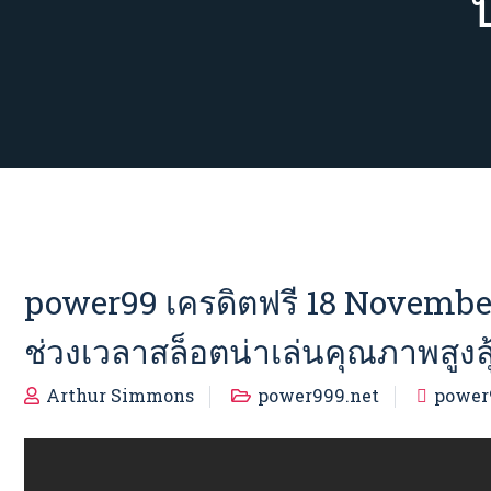
power99 เครดิตฟรี 18 November
ช่วงเวลาสล็อตน่าเล่นคุณภาพสูงลุ้
Arthur Simmons
power999.net
power