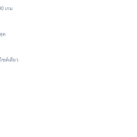
00 เกม
สุด
ซต์เดียว