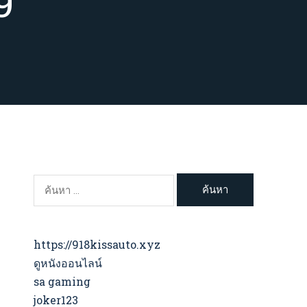
9
ค้นหา
สำหรับ:
https://918kissauto.xyz
ดูหนังออนไลน์
sa gaming
joker123