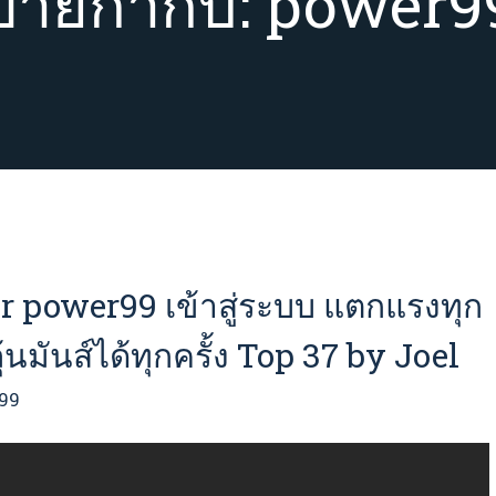
ป้ายกำกับ:
power9
 power99 เข้าสู่ระบบ แตกแรงทุก
นมันส์ได้ทุกครั้ง Top 37 by Joel
99