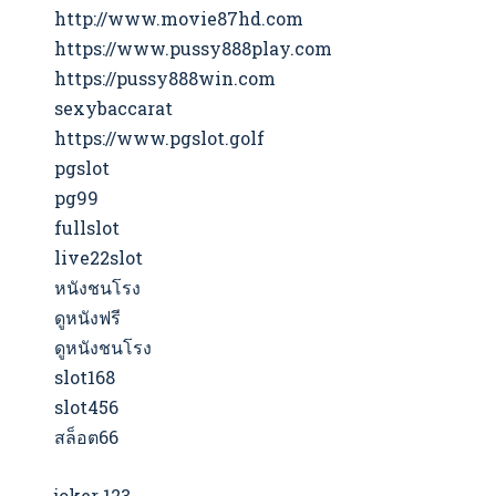
http://www.movie87hd.com
https://www.pussy888play.com
https://pussy888win.com
sexybaccarat
https://www.pgslot.golf
pgslot
pg99
fullslot
live22slot
หนังชนโรง
ดูหนังฟรี
ดูหนังชนโรง
slot168
slot456
สล็อต66
joker 123