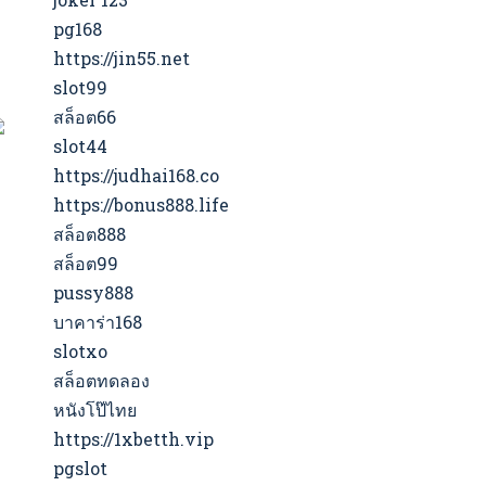
pg168
https://jin55.net
slot99
สล็อต66
slot44
https://judhai168.co
https://bonus888.life
สล็อต888
สล็อต99
pussy888
บาคาร่า168
slotxo
สล็อตทดลอง
หนังโป๊ไทย
https://1xbetth.vip
pgslot