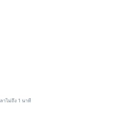
ลาไม่ถึง 1 นาที