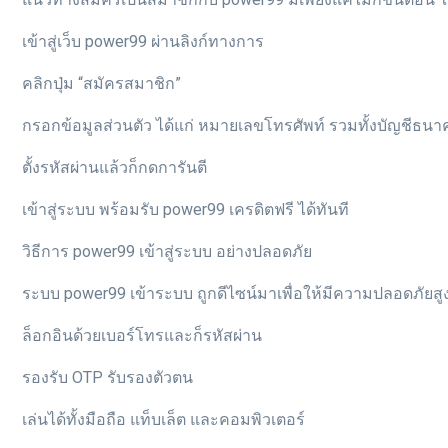
เข้าสู่เว็บ power99 ผ่านลิงก์ทางการ
คลิกปุ่ม “สมัครสมาชิก”
กรอกข้อมูลส่วนตัว ได้แก่ หมายเลขโทรศัพท์ รวมทั้งบัญชีธน
ตั้งรหัสผ่านแล้วก็กดการันตี
เข้าสู่ระบบ พร้อมรับ power99 เครดิตฟรี ได้ทันที
วิธีการ power99 เข้าสู่ระบบ อย่างปลอดภัย
ระบบ power99 เข้าระบบ ถูกดีไซน์มาเพื่อให้มีความปลอดภัยสูง
ล็อกอินด้วยเบอร์โทรและก็รหัสผ่าน
รองรับ OTP รับรองตัวตน
เล่นได้ทั้งมือถือ แท็บเล็ต และคอมพิวเตอร์