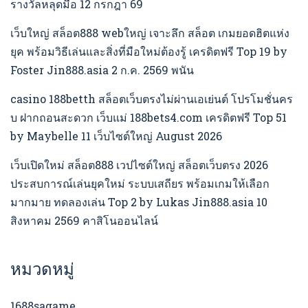
รางวัลหลุดมือ 12 กรกฎา 69
เว็บใหญ่ สล็อต888 webใหญ่ เจาะลึก สล็อต เกมยอดฮิตแห่ง
ยุค พร้อมวิธีเล่นและสิ่งที่มือใหม่ต้องรู้ เครดิตฟรี Top 19 by
Foster Jin888.asia 2 ก.ค. 2569 พนัน
casino 188betth สล็อตเว็บตรงไม่ผ่านเอเย่นต์ โปรโมชั่นคร
บ ฝากถอนสะดวก เว็บแม่ 188bets4.com เครดิตฟรี Top 51
by Maybelle 11 เว็บไซต์ใหญ่ August 2026
เว็บเปิดใหม่ สล็อต888 เวปไซต์ใหญ่ สล็อตเว็บตรง 2026
ประสบการณ์เล่นยุคใหม่ ระบบเสถียร พร้อมเกมให้เลือก
มากมาย ทดลองเล่น Top 2 by Lukas Jin888.asia 10
สิงหาคม 2569 คาสิโนออนไลน์
หมวดหมู่
1688sagame