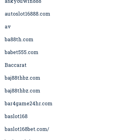
askyouwin888
autoslot16888.com
av
ba88th.com
babet555.com
Baccarat
baj88thbz.com
baj88thbz.com
bar4game24hr.com
baslot168
baslot168bet.com/