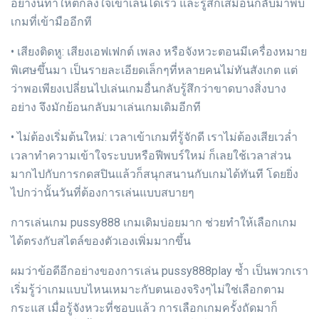
อย่างนี้ทำให้ตกลงใจเข้าเล่นได้เร็ว และรู้สึกเสมือนกลับมาพบ
เกมที่เข้ามืออีกที
• เสียงติดหู: เสียงเอฟเฟกต์ เพลง หรือจังหวะตอนมีเครื่องหมาย
พิเศษขึ้นมา เป็นรายละเอียดเล็กๆที่หลายคนไม่ทันสังเกต แต่
ว่าพอเพียงเปลี่ยนไปเล่นเกมอื่นกลับรู้สึกว่าขาดบางสิ่งบาง
อย่าง จึงมักย้อนกลับมาเล่นเกมเดิมอีกที
• ไม่ต้องเริ่มต้นใหม่: เวลาเข้าเกมที่รู้จักดี เราไม่ต้องเสียเวล่ำ
เวลาทำความเข้าใจระบบหรือฟีพบร์ใหม่ ก็เลยใช้เวลาส่วน
มากไปกับการกดสปินแล้วก็สนุกสนานกับเกมได้ทันที โดยยิ่ง
ไปกว่านั้นวันที่ต้องการเล่นแบบสบายๆ
การเล่นเกม pussy888 เกมเดิมบ่อยมาก ช่วยทำให้เลือกเกม
ได้ตรงกับสไตล์ของตัวเองเพิ่มมากขึ้น
ผมว่าข้อดีอีกอย่างของการเล่น pussy888play ซ้ำ เป็นพวกเรา
เริ่มรู้ว่าเกมแบบไหนเหมาะกับตนเองจริงๆไม่ใช่เลือกตาม
กระแส เมื่อรู้จังหวะที่ชอบแล้ว การเลือกเกมครั้งถัดมาก็