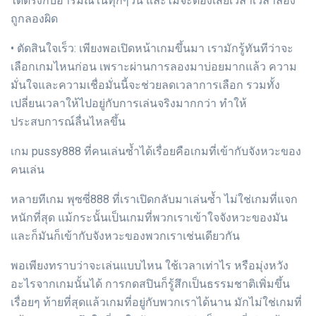
ได้ตรงกับอารมณ์ในทุกๆวัน และไม่จะต้องเสียเวล่ำเวลาลอง
ถูกลองผิด
• ตัดสินใจเร็ว: เพียงพอเปิดหน้าเกมขึ้นมา เรามักรู้ทันทีว่าจะ
เลือกเกมไหนก่อน เพราะผ่านการลองมาบ่อยมากแล้ว ความ
มั่นใจและความเชื่อมั่นนี้จะช่วยลดเวลาการเลือก รวมทั้ง
เปลี่ยนเวลาให้ไปอยู่กับการเล่นจริงมากกว่า ทำให้
ประสบการณ์ลื่นไหลขึ้น
เกม pussy888 ที่คนเล่นซ้ำได้เรื่อยคือเกมที่เข้ากับจังหวะของ
คนเล่น
หลายทีเกม พุซซี่888 ที่เราเปิดกลับมาเล่นซ้ำ ไม่ใช่เกมที่แจก
หนักที่สุด แม้กระนั้นเป็นเกมที่พวกเราเข้าใจจังหวะของมัน
และก็มันก็เข้ากับจังหวะของพวกเราเช่นเดียวกัน
พอเพียงทราบว่าจะเล่นแบบไหน ใช้เวลาเท่าไร หรือมุ่งหวัง
อะไรจากเกมนั้นได้ การกดสปินก็รู้สึกเป็นธรรมชาติเพิ่มขึ้น
เรื่อยๆ ท้ายที่สุดแล้วเกมที่อยู่กับพวกเราได้นาน มักไม่ใช่เกมที่