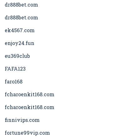
dr888bet.com
dr888bet.com
ek4567.com
enjoy24.fun
eu369club
FAFA123
faro168
fcharoenkit168.com
fcharoenkit168.com
finnivips.com
fortune99vip.com