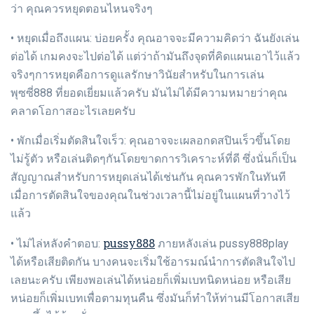
ว่า คุณควรหยุดตอนไหนจริงๆ
• หยุดเมื่อถึงแผน: บ่อยครั้ง คุณอาจจะมีความคิดว่า ฉันยังเล่น
ต่อได้ เกมคงจะไปต่อได้ แต่ว่าถ้ามันถึงจุดที่คิดแผนเอาไว้แล้ว
จริงๆการหยุดคือการดูแลรักษาวินัยสำหรับในการเล่น
พุซซี่888 ที่ยอดเยี่ยมแล้วครับ มันไม่ได้มีความหมายว่าคุณ
คลาดโอกาสอะไรเลยครับ
• พักเมื่อเริ่มตัดสินใจเร็ว: คุณอาจจะเผลอกดสปินเร็วขึ้นโดย
ไม่รู้ตัว หรือเล่นติดๆกันโดยขาดการวิเคราะห์ที่ดี ซึ่งนั่นก็เป็น
สัญญาณสำหรับการหยุดเล่นได้เช่นกัน คุณควรพักในทันที
เมื่อการตัดสินใจของคุณในช่วงเวลานี้ไม่อยู่ในแผนที่วางไว้
แล้ว
pussy888
• ไม่ไล่หลังคำตอบ:
ภายหลังเล่น pussy888play
ได้หรือเสียติดกัน บางคนจะเริ่มใช้อารมณ์นำการตัดสินใจไป
เลยนะครับ เพียงพอเล่นได้หน่อยก็เพิ่มเบทนิดหน่อย หรือเสีย
หน่อยก็เพิ่มเบทเพื่อตามทุนคืน ซึ่งมันก็ทำให้ท่านมีโอกาสเสีย