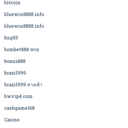
bitcoin
bluewin8888.info
bluewin8888.info
bng55
bombet888.win
bonus888
brazil999
brazil999 ทางเข้า
bwvip4.com
cashgame168
Casino