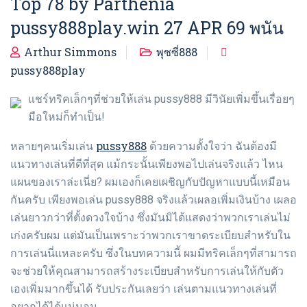
Top 78 by Parthenia
pussy888play.win 27 APR 69 พนัน
Arthur Simmons
พุซซี่888
pussy888play
แชร์ทริคเล็กๆที่ช่วยให้เล่น pussy888 มีวินัยเพิ่มขึ้นเรื่อยๆ
มือใหม่ก็ทำเป็น!
pussy888
หลายๆคนเริ่มเล่น
ด้วยความตั้งใจว่า ฉันต้องมี
แนวทางเล่นที่ดีที่สุด แม้กระนั้นเพียงพอไปเล่นจริงแล้ว ไหน
แผนของเราล่ะเนี่ย? ผมเองก็เคยเผชิญกับปัญหาแบบนี้เหมือน
กันครับ เพียงพอเล่น pussy888 จริงแล้วเผลอเพิ่มเงินบ้าง เผลอ
เล่นยาวกว่าที่ตั้งดวงใจบ้าง ซึ่งมันมิได้แสดงว่าพวกเราเล่นไม่
เก่งครับผม แต่มันเป็นเพราะว่าพวกเราขาดระเบียบสำหรับใน
การเล่นนี่แหละครับ ซึ่งในบทความนี้ ผมมีทริคเล็กๆที่สามารถ
จะช่วยให้คุณสามารถสร้างระเบียบสำหรับการเล่นให้กับตัว
เองเพิ่มมากขึ้นได้ รับประกันเลยว่า เล่นตามแนวทางเล่นที่
อยากได้ได้แน่นอน