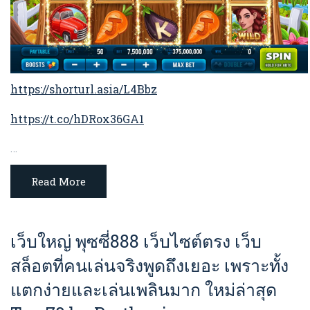
https://shorturl.asia/L4Bbz
https://t.co/hDRox36GA1
…
Read More
เว็บใหญ่ พุซซี่888 เว็บไซต์ตรง เว็บ
สล็อตที่คนเล่นจริงพูดถึงเยอะ เพราะทั้ง
แตกง่ายและเล่นเพลินมาก ใหม่ล่าสุด