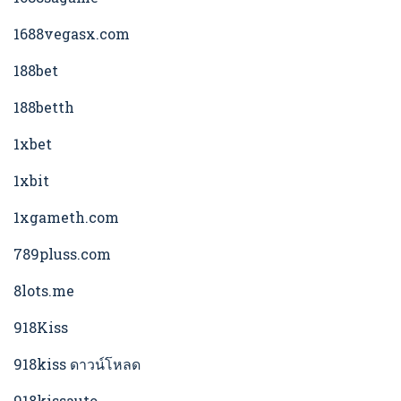
1688vegasx.com
188bet
188betth
1xbet
1xbit
1xgameth.com
789pluss.com
8lots.me
918Kiss
918kiss ดาวน์โหลด
918kissauto