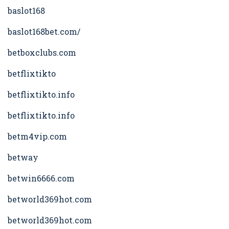
baslot168
baslot168bet.com/
betboxclubs.com
betflixtikto
betflixtikto.info
betflixtikto.info
betm4vip.com
betway
betwin6666.com
betworld369hot.com
betworld369hot.com