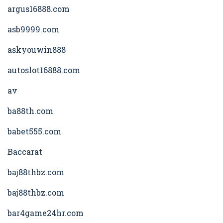
argus16888.com
asb9999.com
askyouwin888
autoslot16888.com
av
ba88th.com
babet555.com
Baccarat
baj88thbz.com
baj88thbz.com
bar4game24hr.com