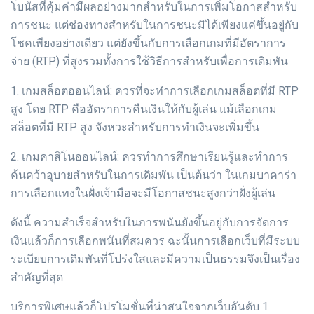
โบนัสที่คุ้มค่ามีผลอย่างมากสำหรับในการเพิ่มโอกาสสำหรับ
การชนะ แต่ช่องทางสำหรับในการชนะมิได้เพียงแค่ขึ้นอยู่กับ
โชคเพียงอย่างเดียว แต่ยังขึ้นกับการเลือกเกมที่มีอัตราการ
จ่าย (RTP) ที่สูงรวมทั้งการใช้วิธีการสำหรับเพื่อการเดิมพัน
1. เกมสล็อตออนไลน์: ควรที่จะทำการเลือกเกมสล็อตที่มี RTP
สูง โดย RTP คืออัตราการคืนเงินให้กับผู้เล่น แม้เลือกเกม
สล็อตที่มี RTP สูง จังหวะสำหรับการทำเงินจะเพิ่มขึ้น
2. เกมคาสิโนออนไลน์: ควรทำการศึกษาเรียนรู้และทำการ
ค้นคว้าอุบายสำหรับในการเดิมพัน เป็นต้นว่า ในเกมบาคาร่า
การเลือกแทงในฝั่งเจ้ามือจะมีโอกาสชนะสูงกว่าฝั่งผู้เล่น
ดังนี้ ความสำเร็จสำหรับในการพนันยังขึ้นอยู่กับการจัดการ
เงินแล้วก็การเลือกพนันที่สมควร ฉะนั้นการเลือกเว็บที่มีระบบ
ระเบียบการเดิมพันที่โปร่งใสและมีความเป็นธรรมจึงเป็นเรื่อง
สำคัญที่สุด
บริการพิเศษแล้วก็โปรโมชั่นที่น่าสนใจจากเว็บอันดับ 1