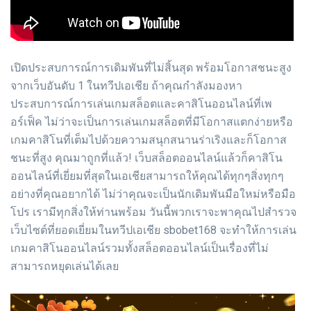
เปิดประสบการณ์การเดิมพันที่ไม่สิ้นสุด พร้อมโอกาสชนะสูง
จากเว็บอันดับ 1 ในทวีปเอเชีย ถ้าคุณกำลังมองหา
ประสบการณ์การเล่นเกมสล็อตและคาสิโนออนไลน์ที่เพ
อร์เฟ็ค ไม่ว่าจะเป็นการเล่นเกมสล็อตที่มีโอกาสแตกง่ายหรือ
เกมคาสิโนที่เต็มไปด้วยความสนุกสนานร่าเริงและก็โอกาส
ชนะที่สูง คุณมาถูกที่แล้ว! เว็บสล็อตออนไลน์แล้วก็คาสิโน
ออนไลน์ที่เยี่ยมที่สุดในเอเชียสามารถให้คุณได้ทุกๆสิ่งทุกๆ
อย่างที่คุณอยากได้ ไม่ว่าคุณจะเป็นนักเดิมพันมือใหม่หรือมือ
โปร เรามีทุกสิ่งให้ท่านพร้อม วันนี้พวกเราจะพาคุณไปสำรวจ
เว็บไซต์ที่ยอดเยี่ยมในทวีปเอเชีย sbobet168 จะทำให้การเล่น
เกมคาสิโนออนไลน์รวมทั้งสล็อตออนไลน์เป็นเรื่องที่ไม่
สามารถหยุดเล่นได้เลย