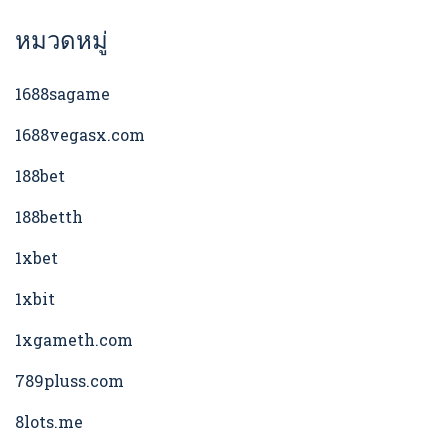
หมวดหมู่
1688sagame
1688vegasx.com
188bet
188betth
1xbet
1xbit
1xgameth.com
789pluss.com
8lots.me