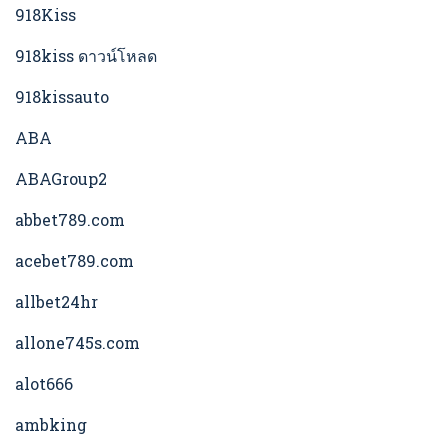
918Kiss
918kiss ดาวน์โหลด
918kissauto
ABA
ABAGroup2
abbet789.com
acebet789.com
allbet24hr
allone745s.com
alot666
ambking