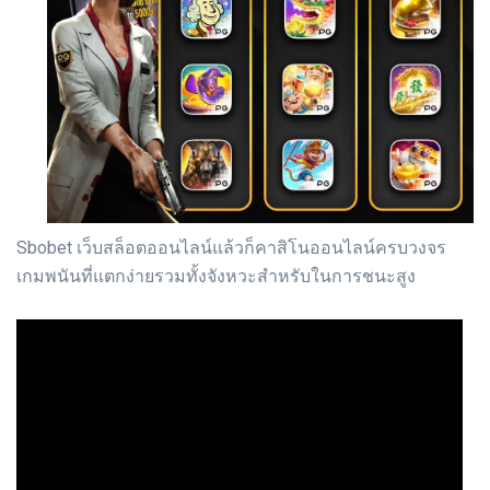
Sbobet เว็บสล็อตออนไลน์แล้วก็คาสิโนออนไลน์ครบวงจร
เกมพนันที่แตกง่ายรวมทั้งจังหวะสำหรับในการชนะสูง