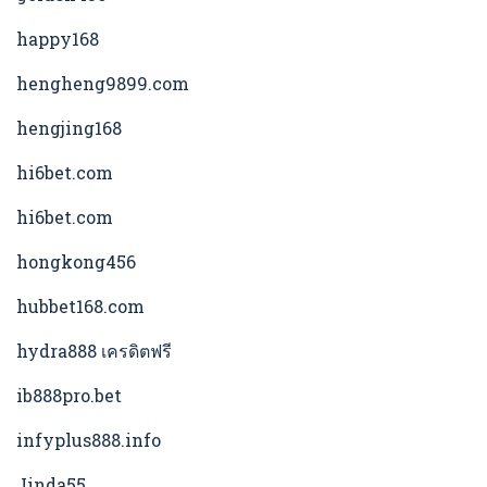
happy168
hengheng9899.com
hengjing168
hi6bet.com
hi6bet.com
hongkong456
hubbet168.com
hydra888 เครดิตฟรี
ib888pro.bet
infyplus888.info
Jinda55