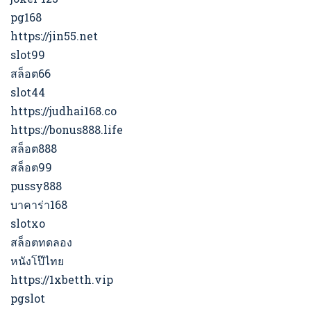
pg168
https://jin55.net
slot99
สล็อต66
slot44
https://judhai168.co
https://bonus888.life
สล็อต888
สล็อต99
pussy888
บาคาร่า168
slotxo
สล็อตทดลอง
หนังโป๊ไทย
https://1xbetth.vip
pgslot