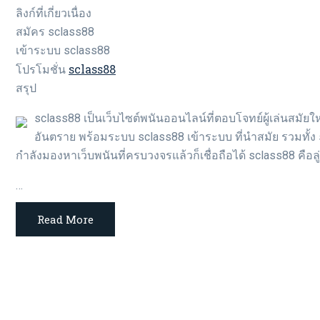
ลิงก์ที่เกี่ยวเนื่อง
สมัคร sclass88
เข้าระบบ sclass88
sclass88
โปรโมชั่น
สรุป
sclass88 เป็นเว็บไซต์พนันออนไลน์ที่ตอบโจทย์ผู้เล่นสมัยใหม
อันตราย พร้อมระบบ sclass88 เข้าระบบ ที่นำสมัย รวมทั้ง
กำลังมองหาเว็บพนันที่ครบวงจรแล้วก็เชื่อถือได้ sclass88 คือลู่
…
Read More