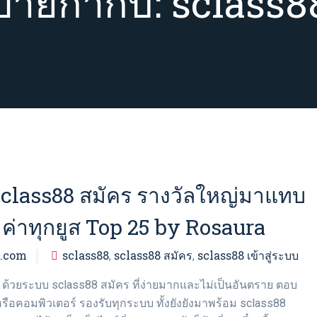
ป้ายกำกับ:
sclass8
 sclass88 สมัคร รางวัลใหญ่มาแทบ
มค่าทุกยูส Top 25 by Rosaura
8.com
sclass88
sclass88 สมัคร
sclass88 เข้าสู่ระบบ
,
,
้ ด้วยระบบ sclass88 สมัคร ที่ง่ายมากและไม่เป็นอันตราย ตอบ
อหรือคอมพิวเตอร์ รองรับทุกระบบ ทั้งยังยังมาพร้อม sclass88