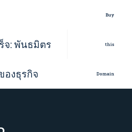
Buy
็จ: พันธมิตร
this
ของธุรกิจ
Domain