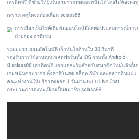
เครดิตฟรี ที่ช่วยให้ผู้เล่นสามารถทดลองพนันได้โดยไม่ต้องลงทุนสูง
เพราะเหตุใดจะต้องเลือก sclass88
การเลือกเว็บไซต์เดิมพันออนไลน์มีผลต่อประสบการณ์การเล่น 
ก่ายกอง อาทิเช่น
ระบบฝาก-ถอนอัตโนมัติ เร็วทันใจด้านใน 30 วินาที
รองรับการใช้งานทุกแพลตฟอร์มทั้ง iOS รวมทั้ง Android
มี sclass88 เครดิตฟรี แจกแต่ละวันสำหรับสมาชิกใหม่แล้วก็เก
เกมพนันครบวงจร ทั้งคาสิโนสด สล็อต กีฬา และสลากกินแบ่ง
คณะทำงานให้บริการตลอด 1 วันผ่านระบบ Live Chat
กระบวนการลงทะเบียนเป็นสมาชิก sclass88