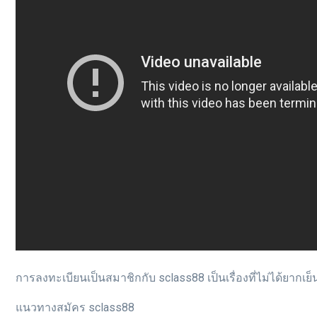
การลงทะเบียนเป็นสมาชิกกับ sclass88 เป็นเรื่องที่ไม่ได้ยากเย็น
แนวทางสมัคร sclass88