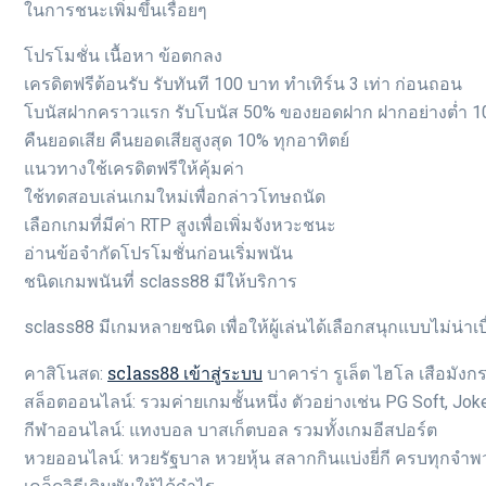
ในการชนะเพิ่มขึ้นเรื่อยๆ
โปรโมชั่น เนื้อหา ข้อตกลง
เครดิตฟรีต้อนรับ รับทันที 100 บาท ทำเทิร์น 3 เท่า ก่อนถอน
โบนัสฝากคราวแรก รับโบนัส 50% ของยอดฝาก ฝากอย่างต่ำ 1
คืนยอดเสีย คืนยอดเสียสูงสุด 10% ทุกอาทิตย์
แนวทางใช้เครดิตฟรีให้คุ้มค่า
ใช้ทดสอบเล่นเกมใหม่เพื่อกล่าวโทษถนัด
เลือกเกมที่มีค่า RTP สูงเพื่อเพิ่มจังหวะชนะ
อ่านข้อจำกัดโปรโมชั่นก่อนเริ่มพนัน
ชนิดเกมพนันที่ sclass88 มีให้บริการ
sclass88 มีเกมหลายชนิด เพื่อให้ผู้เล่นได้เลือกสนุกแบบไม่น่าเบื
sclass88 เข้าสู่ระบบ
คาสิโนสด:
บาคาร่า รูเล็ต ไฮโล เสือมัง
สล็อตออนไลน์: รวมค่ายเกมชั้นหนึ่ง ตัวอย่างเช่น PG Soft, Jok
กีฬาออนไลน์: แทงบอล บาสเก็ตบอล รวมทั้งเกมอีสปอร์ต
หวยออนไลน์: หวยรัฐบาล หวยหุ้น สลากกินแบ่งยี่กี ครบทุกจำพ