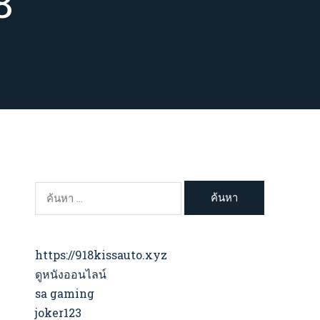
8
ค้นหา
สำหรับ:
https://918kissauto.xyz
ดูหนังออนไลน์
sa gaming
joker123