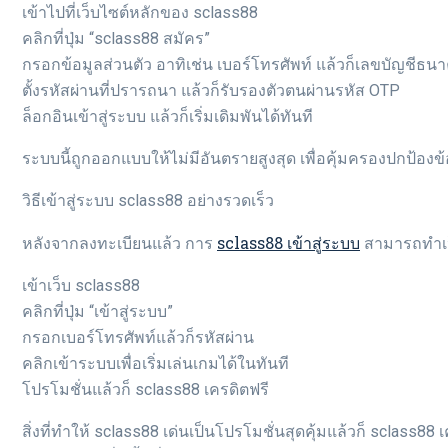
เข้าไปที่เว็บไซต์หลักของ sclass88
คลิกที่ปุ่ม “sclass88 สมัคร”
กรอกข้อมูลส่วนตัว อาทิเช่น เบอร์โทรศัพท์ แล้วก็เลขบัญชีธน
ตั้งรหัสผ่านที่ปรารถนา แล้วก็รับรองตัวตนผ่านรหัส OTP
ล็อกอินเข้าสู่ระบบ แล้วก็เริ่มเดิมพันได้ทันที
ระบบนี้ถูกออกแบบให้ไม่มีอันตรายสูงสุด เพื่อคุ้มครองปกป้องข้
วิธีเข้าสู่ระบบ sclass88 อย่างรวดเร็ว
sclass88 เข้าสู่ระบบ
หลังจากลงทะเบียนแล้ว การ
สามารถทำเป็
เข้าเว็บ sclass88
คลิกที่ปุ่ม “เข้าสู่ระบบ”
กรอกเบอร์โทรศัพท์แล้วก็รหัสผ่าน
คลิกเข้าระบบเพื่อเริ่มเล่นเกมได้ในทันที
โปรโมชั่นแล้วก็ sclass88 เครดิตฟรี
สิ่งที่ทำให้ sclass88 เด่นเป็นโปรโมชั่นสุดคุ้มแล้วก็ sclass8