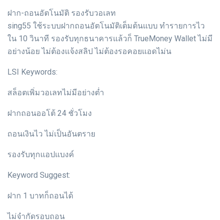
ฝาก-ถอนอัตโนมัติ รองรับวอเลท
sing55 ใช้ระบบฝากถอนอัตโนมัติเต็มต้นแบบ ทำรายการไว
ใน 10 วินาที รองรับทุกธนาคารแล้วก็ TrueMoney Wallet ไม่มี
อย่างน้อย ไม่ต้องแจ้งสลิป ไม่ต้องรอคอยแอดไม่น
LSI Keywords:
สล็อตเพิ่มวอเลทไม่มีอย่างต่ำ
ฝากถอนออโต้ 24 ชั่วโมง
ถอนเงินไว ไม่เป็นอันตราย
รองรับทุกแอปแบงค์
Keyword Suggest:
ฝาก 1 บาทก็ถอนได้
ไม่จำกัดรอบถอน