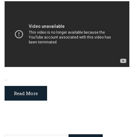
…
Read More