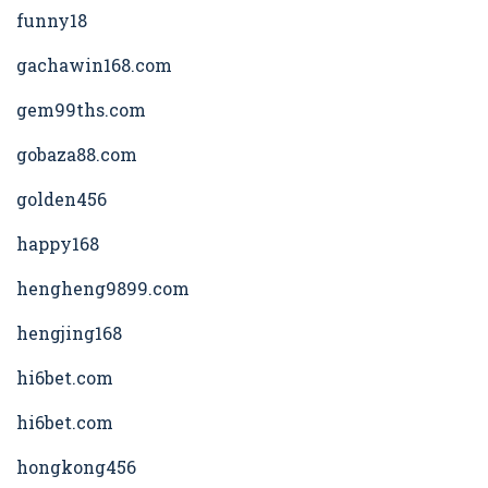
funny18
gachawin168.com
gem99ths.com
gobaza88.com
golden456
happy168
hengheng9899.com
hengjing168
hi6bet.com
hi6bet.com
hongkong456