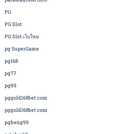
PG
PG Slot
PG Slot เว็บใหม่
pg SuperGame
pg168
pg77
pg99
pggold168bet.com
pggold168bet.com
pgheng99