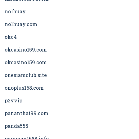
no1huay
no1huay.com
okc4
okcasino159.com
okcasino159.com
onesiamclub.site
onoplus168.com
p2vvip
pananthai99.com
panda555
paramax1688.info