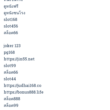
ดูหนังฟรี
ดูหนังชนโรง
slot168
slot456
สล็อต66
joker 123
pg168
https://jin55.net
slot99
สล็อต66
slot44
https://judhai168.co
https://bonus888.life
สล็อต888
สล็อต99