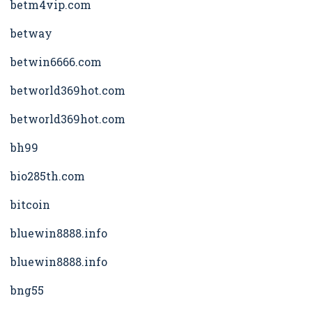
betm4vip.com
betway
betwin6666.com
betworld369hot.com
betworld369hot.com
bh99
bio285th.com
bitcoin
bluewin8888.info
bluewin8888.info
bng55