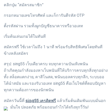
คลิกปุ่ม “สมัครสมาชิก”
กรอกหมายเลขโทรศัพท์ และก็การันตีรหัส OTP
ตั้งรหัสผ่าน รวมทั้งผูกบัญชีธนาคารหรือวอเลท
เริ่มต้นเล่นเกมได้ในทันที
สมัครฟรี ใช้เวลาไม่ถึง 1 นาที พร้อมรับสิทธิพิเศษโดยทันที
ข้างหลังสมัคร
สรุป: sing55 เว็บเดียวครบ จบทุกความบันเทิงพนัน
ถ้าเกิดคุณกำลังมองหาเว็บพนันที่ให้บริการครบทุกสิ่งทุกอย่าง
ทั้ง สล็อตแตกง่าย, คาสิโนสด, พนันบอลครบทุกลีก, ระบบออ
โต้นำสมัย และรองรับวอเลท sing55 คือเว็บไซต์ที่ตอบปัญหา
ทุกความต้องการของนักพนัน
sing55 เครดิตฟรี
สมัครวันนี้ที่
แล้วเริ่มต้นเดิมพันแบบมั่นอก
มั่นใจ ปลอดภัย พร้อมถอนกำไรได้จริงทุกวี่วัน!