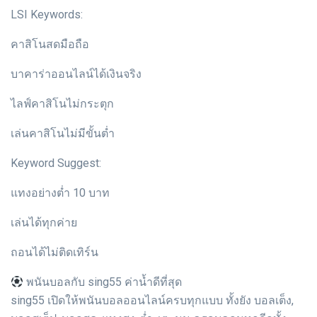
LSI Keywords:
คาสิโนสดมือถือ
บาคาร่าออนไลน์ได้เงินจริง
ไลฟ์คาสิโนไม่กระตุก
เล่นคาสิโนไม่มีขั้นต่ำ
Keyword Suggest:
แทงอย่างต่ำ 10 บาท
เล่นได้ทุกค่าย
ถอนได้ไม่ติดเทิร์น
พนันบอลกับ sing55 ค่าน้ำดีที่สุด
sing55 เปิดให้พนันบอลออนไลน์ครบทุกแบบ ทั้งยัง บอลเต็ง,