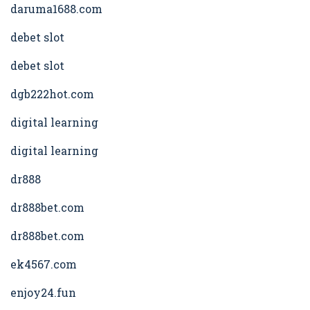
daruma1688.com
debet slot
debet slot
dgb222hot.com
digital learning
digital learning
dr888
dr888bet.com
dr888bet.com
ek4567.com
enjoy24.fun