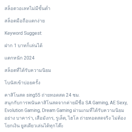
สล็อตวอเลทไม่มีขั้นต่ำ
สล็อตมือถือแตกง่าย
Keyword Suggest:
ฝาก 1 บาทก็เล่นได้
แตกหนัก 2024
สล็อตที่ได้รับความนิยม
โบนัสเข้าบ่อยครั้ง
คาสิโนสด sing55 ถ่ายทอดสด 24 ชม.
สนุกกับการพนันคาสิโนสดจากค่ายมีชื่อ SA Gaming, AE Sexy,
Evolution Gaming, Dream Gaming ผ่านเกมที่ได้รับความนิยม
อย่าง บาคาร่า, เสือมังกร, รูเล็ต, ไฮโล ถ่ายทอดสดจริง ไม่ต้อง
โยกเงิน ยูสเดียวเล่นได้ทุกโต๊ะ