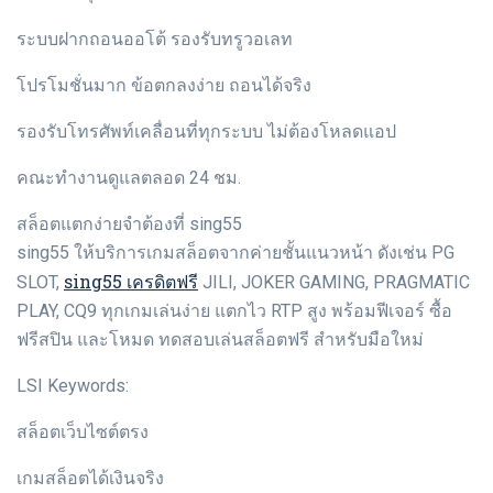
ระบบฝากถอนออโต้ รองรับทรูวอเลท
โปรโมชั่นมาก ข้อตกลงง่าย ถอนได้จริง
รองรับโทรศัพท์เคลื่อนที่ทุกระบบ ไม่ต้องโหลดแอป
คณะทำงานดูแลตลอด 24 ชม.
สล็อตแตกง่ายจำต้องที่ sing55
sing55 ให้บริการเกมสล็อตจากค่ายชั้นแนวหน้า ดังเช่น PG
sing55 เครดิตฟรี
SLOT,
JILI, JOKER GAMING, PRAGMATIC
PLAY, CQ9 ทุกเกมเล่นง่าย แตกไว RTP สูง พร้อมฟีเจอร์ ซื้อ
ฟรีสปิน และโหมด ทดสอบเล่นสล็อตฟรี สำหรับมือใหม่
LSI Keywords:
สล็อตเว็บไซต์ตรง
เกมสล็อตได้เงินจริง