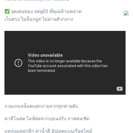
จุดเด่นของ sing55 ที่คุณห้ามพลาด
เว็บตรง ไม่ล็อกยูส ไม่ผ่านตัวกลาง
รวมเกมสล็อตแตกง่ายจากทุกค่ายดัง
คาสิโนสด ไลฟ์สดจากบ่อนจริง ภาพคมชัด
แทงบอลทุกลีก ค่าน้ำดี อัปเดตแบบเรียลไทม์