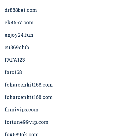
dr888bet.com
ek4567.com
enjoy24.fun
eu369club
FAFA123
faro168
fcharoenkit168.com
fcharoenkit168.com
finnivips.com
fortune99vip.com
fox689ok.com