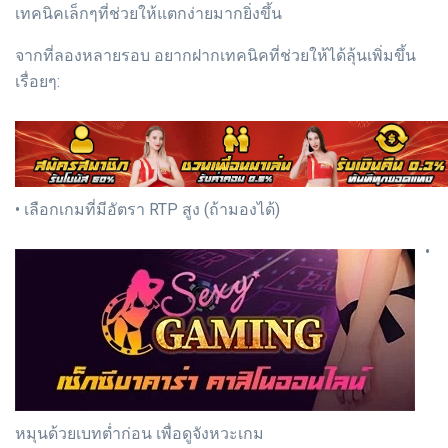
เทคนิคเล็กๆที่ช่วยให้แตกง่ายมากยิ่งขึ้น
จากที่ลองหลายรอบ อยากฝากเทคนิคที่ช่วยให้ได้ลุ้นเพิ่มขึ้น
เรื่อยๆ:
• เลือกเกมที่มีอัตรา RTP สูง (ถ้ามองได้)
•
หมุนด้วยเบทต่ำก่อน เพื่อดูจังหวะเกม