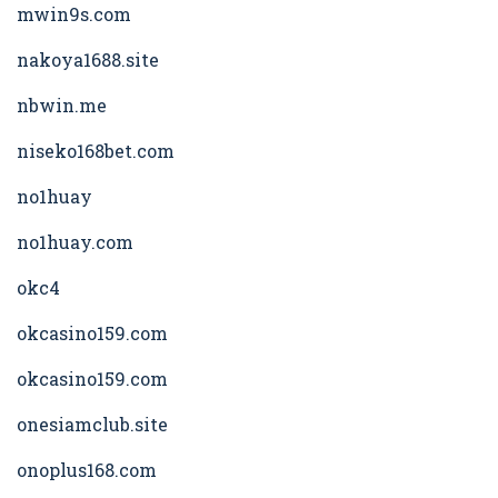
mwin9s.com
nakoya1688.site
nbwin.me
niseko168bet.com
no1huay
no1huay.com
okc4
okcasino159.com
okcasino159.com
onesiamclub.site
onoplus168.com