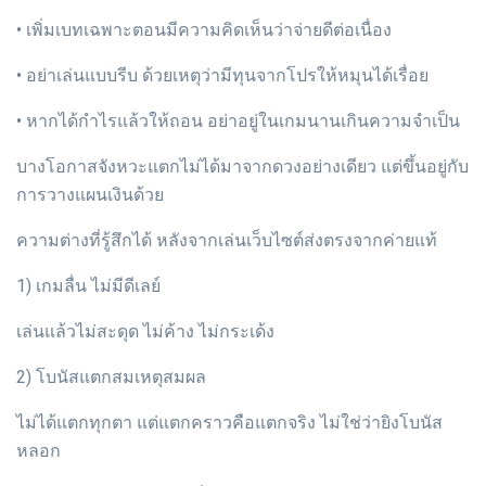
• เพิ่มเบทเฉพาะตอนมีความคิดเห็นว่าจ่ายดีต่อเนื่อง
• อย่าเล่นแบบรีบ ด้วยเหตุว่ามีทุนจากโปรให้หมุนได้เรื่อย
• หากได้กำไรแล้วให้ถอน อย่าอยู่ในเกมนานเกินความจำเป็น
บางโอกาสจังหวะแตกไม่ได้มาจากดวงอย่างเดียว แต่ขึ้นอยู่กับ
การวางแผนเงินด้วย
ความต่างที่รู้สึกได้ หลังจากเล่นเว็บไซต์ส่งตรงจากค่ายแท้
1) เกมลื่น ไม่มีดีเลย์
เล่นแล้วไม่สะดุด ไม่ค้าง ไม่กระเด้ง
2) โบนัสแตกสมเหตุสมผล
ไม่ได้แตกทุกตา แต่แตกคราวคือแตกจริง ไม่ใช่ว่ายิงโบนัส
หลอก