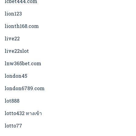
lcbet444.com
lion123
lionth168.com
live22
live22slot
lnw365bet.com
london45
london6789.com
lot888
lotto432 ทางเข้า
lotto77