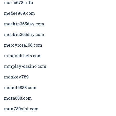
mario678.info
medee989.com
meekin365day.com
meekin365day.com
mercyrosa168.com
mmgoldsbets.com
mmplay-casino.com
monkey789
mono16888.com
moza888.com
mun789slot.com