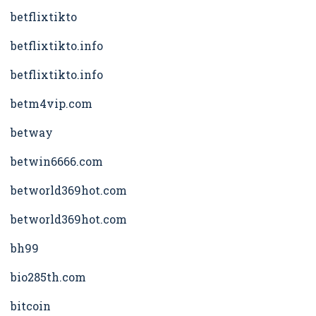
betflixtikto
betflixtikto.info
betflixtikto.info
betm4vip.com
betway
betwin6666.com
betworld369hot.com
betworld369hot.com
bh99
bio285th.com
bitcoin