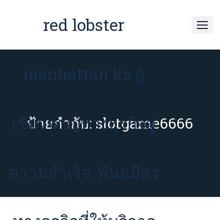
Skip
to
red lobster
content
manhattan ks ผู้
เชี่ยวชาญทางธุรกิจสู่
ป้ายกำกับ:
slotgame6666
ความสำเร็จ: พันธมิตร