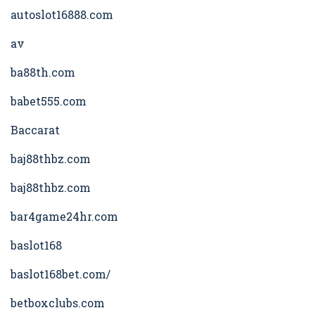
autoslot16888.com
av
ba88th.com
babet555.com
Baccarat
baj88thbz.com
baj88thbz.com
bar4game24hr.com
baslot168
baslot168bet.com/
betboxclubs.com