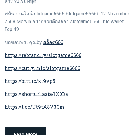
สำหรับเริ่มที่สุด
พนันออนไลน์ slotgame6666 Slotgame6666b 12 November
2568 Mervin อยากรวยต้องลอง slotgame6666True wallet
Top 49
สล็อต666
ขอขอบพระคุณby
https://rebrand.ly/slotgame6666
https://cutly.info/slotgame6666
https://bitt.to/xl9vp5
https://shorturl.asia/lX0Da
https://t.co/Ut9tA8V3Cm
…
Read More