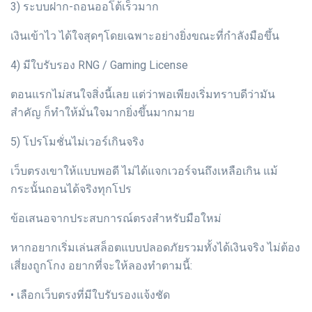
3) ระบบฝาก-ถอนออโต้เร็วมาก
เงินเข้าไว ได้ใจสุดๆโดยเฉพาะอย่างยิ่งขณะที่กำลังมือขึ้น
4) มีใบรับรอง RNG / Gaming License
ตอนแรกไม่สนใจสิ่งนี้เลย แต่ว่าพอเพียงเริ่มทราบดีว่ามัน
สำคัญ ก็ทำให้มั่นใจมากยิ่งขึ้นมากมาย
5) โปรโมชั่นไม่เวอร์เกินจริง
เว็บตรงเขาให้แบบพอดี ไม่ได้แจกเวอร์จนถึงเหลือเกิน แม้
กระนั้นถอนได้จริงทุกโปร
ข้อเสนอจากประสบการณ์ตรงสำหรับมือใหม่
หากอยากเริ่มเล่นสล็อตแบบปลอดภัยรวมทั้งได้เงินจริง ไม่ต้อง
เสี่ยงถูกโกง อยากที่จะให้ลองทำตามนี้:
• เลือกเว็บตรงที่มีใบรับรองแจ้งชัด