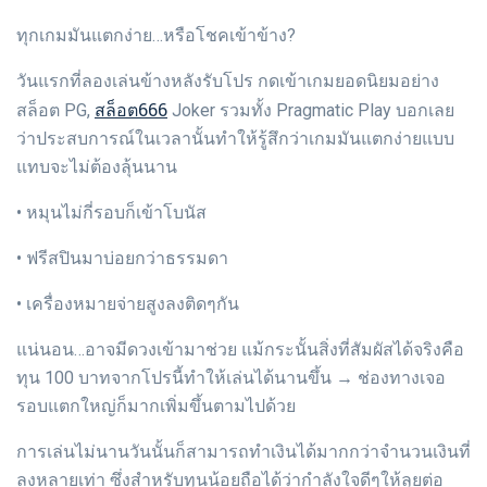
ทุกเกมมันแตกง่าย…หรือโชคเข้าข้าง?
วันแรกที่ลองเล่นข้างหลังรับโปร กดเข้าเกมยอดนิยมอย่าง
สล็อต666
สล็อต PG,
Joker รวมทั้ง Pragmatic Play บอกเลย
ว่าประสบการณ์ในเวลานั้นทำให้รู้สึกว่าเกมมันแตกง่ายแบบ
แทบจะไม่ต้องลุ้นนาน
• หมุนไม่กี่รอบก็เข้าโบนัส
• ฟรีสปินมาบ่อยกว่าธรรมดา
• เครื่องหมายจ่ายสูงลงติดๆกัน
แน่นอน…อาจมีดวงเข้ามาช่วย แม้กระนั้นสิ่งที่สัมผัสได้จริงคือ
ทุน 100 บาทจากโปรนี้ทำให้เล่นได้นานขึ้น → ช่องทางเจอ
รอบแตกใหญ่ก็มากเพิ่มขึ้นตามไปด้วย
การเล่นไม่นานวันนั้นก็สามารถทำเงินได้มากกว่าจำนวนเงินที่
ลงหลายเท่า ซึ่งสำหรับทุนน้อยถือได้ว่ากำลังใจดีๆให้ลุยต่อ