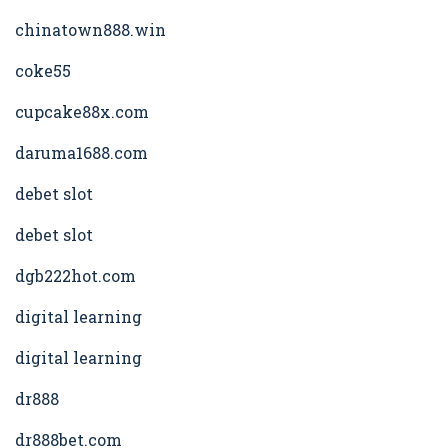
chinatown888.win
coke55
cupcake88x.com
daruma1688.com
debet slot
debet slot
dgb222hot.com
digital learning
digital learning
dr888
dr888bet.com