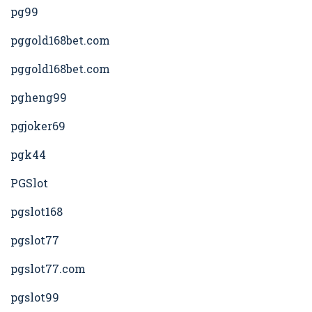
pg99
pggold168bet.com
pggold168bet.com
pgheng99
pgjoker69
pgk44
PGSlot
pgslot168
pgslot77
pgslot77.com
pgslot99