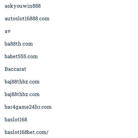
askyouwin888
autoslot16888.com
av
ba88th.com
babet555.com
Baccarat
baj88thbz.com
baj88thbz.com
bar4game24hr.com
baslot168
baslot168bet.com/