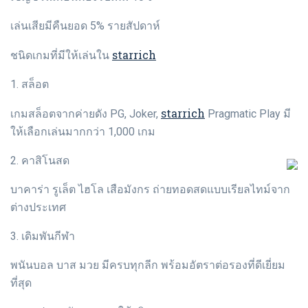
เล่นเสียมีคืนยอด 5% รายสัปดาห์
starrich
ชนิดเกมที่มีให้เล่นใน
1. สล็อต
starrich
เกมสล็อตจากค่ายดัง PG, Joker,
Pragmatic Play มี
ให้เลือกเล่นมากกว่า 1,000 เกม
2. คาสิโนสด
บาคาร่า รูเล็ต ไฮโล เสือมังกร ถ่ายทอดสดแบบเรียลไทม์จาก
ต่างประเทศ
3. เดิมพันกีฬา
พนันบอล บาส มวย มีครบทุกลีก พร้อมอัตราต่อรองที่ดีเยี่ยม
ที่สุด