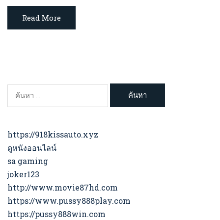
Read More
ค้นหา
สำหรับ:
https://918kissauto.xyz
ดูหนังออนไลน์
sa gaming
joker123
http://www.movie87hd.com
https://www.pussy888play.com
https://pussy888win.com