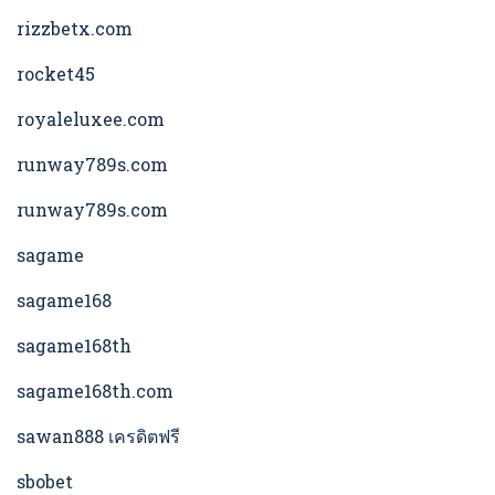
rizzbetx.com
rocket45
royaleluxee.com
runway789s.com
runway789s.com
sagame
sagame168
sagame168th
sagame168th.com
sawan888 เครดิตฟรี
sbobet