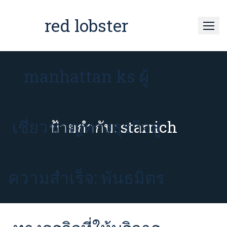
Skip
to
red lobster
content
manhattan ks ผู้
เชี่ยวชาญทางธุรกิจสู่
ป้ายกำกับ:
starrich
ความสำเร็จ: พันธมิตร