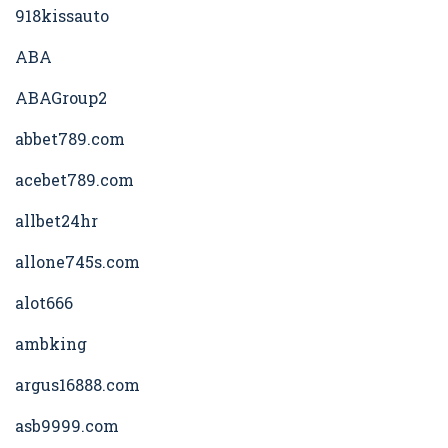
918kissauto
ABA
ABAGroup2
abbet789.com
acebet789.com
allbet24hr
allone745s.com
alot666
ambking
argus16888.com
asb9999.com