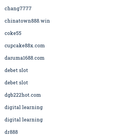
chang7777
chinatown888.win
coke55
cupcake88x.com
daruma1688.com
debet slot
debet slot
dgb222hot.com
digital learning
digital learning
dr888