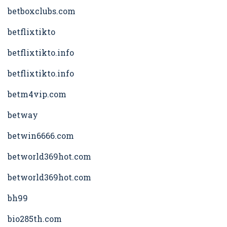
betboxclubs.com
betflixtikto
betflixtikto.info
betflixtikto.info
betm4vip.com
betway
betwin6666.com
betworld369hot.com
betworld369hot.com
bh99
bio285th.com