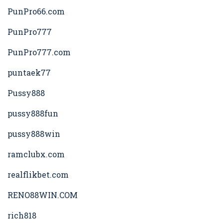
PunPro66.com
PunPro777
PunPro777.com
puntaek77
Pussy888
pussy888fun
pussy888win
ramclubx.com
realflikbet.com
RENO88WIN.COM
rich818