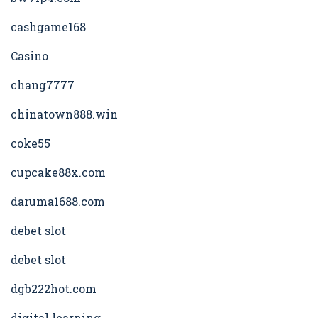
cashgame168
Casino
chang7777
chinatown888.win
coke55
cupcake88x.com
daruma1688.com
debet slot
debet slot
dgb222hot.com
digital learning