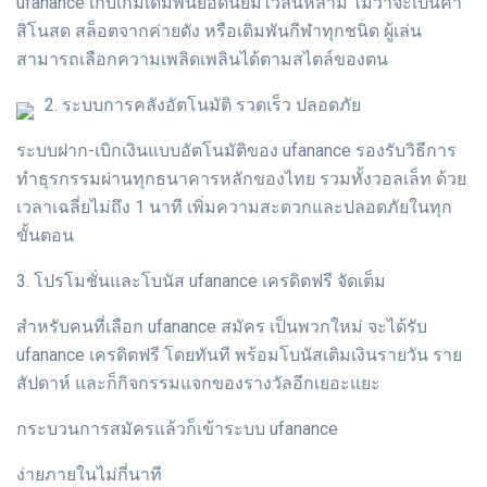
ufanance เก็บเกมเดิมพันยอดนิยมไว้ล้นหลาม ไม่ว่าจะเป็นคา
สิโนสด สล็อตจากค่ายดัง หรือเดิมพันกีฬาทุกชนิด ผู้เล่น
สามารถเลือกความเพลิดเพลินได้ตามสไตล์ของตน
2. ระบบการคลังอัตโนมัติ รวดเร็ว ปลอดภัย
ระบบฝาก-เบิกเงินแบบอัตโนมัติของ ufanance รองรับวิธีการ
ทำธุรกรรมผ่านทุกธนาคารหลักของไทย รวมทั้งวอลเล็ท ด้วย
เวลาเฉลี่ยไม่ถึง 1 นาที เพิ่มความสะดวกและปลอดภัยในทุก
ขั้นตอน
3. โปรโมชั่นและโบนัส ufanance เครดิตฟรี จัดเต็ม
สำหรับคนที่เลือก ufanance สมัคร เป็นพวกใหม่ จะได้รับ
ufanance เครดิตฟรี โดยทันที พร้อมโบนัสเติมเงินรายวัน ราย
สัปดาห์ และก็กิจกรรมแจกของรางวัลอีกเยอะแยะ
กระบวนการสมัครแล้วก็เข้าระบบ ufanance
ง่ายภายในไม่กี่นาที