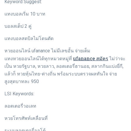
Keyword Suggest:
แทงบอลเริ่ม 10 บาท
บอลสเต็ป 2 คู่
แทงบอลสดบิลไม่โดนตัด
หวยออนไลน์ ufanance ไม่มีเลขอั้น จ่ายเต็ม
ufanance สมัคร
แทงหวยออนไลน์ได้ทุกหมวดหมู่ที่
ไม่ว่าจะ
เป็น หวยรัฐบาล, หวยลาว, ลอตเตอรี่ฮานอย, สลากกินแบ่งยี่กี,
แล้วก็ หวยหุ้นไทย-ต่างถิ่น พร้อมระบบตรวจผลทันใจ จ่าย
สูงสุดบาทละ 950
LSI Keywords:
ลอตเตอรี่วอเลท
หวยโทรศัพท์เคลื่อนที่
ระบบลอตเตอรี่ออโต้