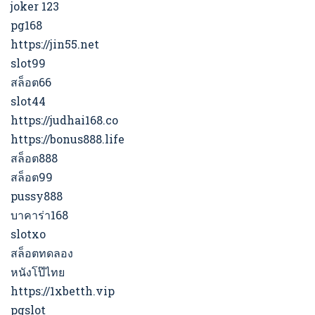
joker 123
pg168
https://jin55.net
slot99
สล็อต66
slot44
https://judhai168.co
https://bonus888.life
สล็อต888
สล็อต99
pussy888
บาคาร่า168
slotxo
สล็อตทดลอง
หนังโป๊ไทย
https://1xbetth.vip
pgslot