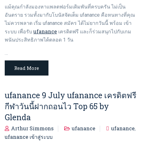
แม้คุณกำลังมองหาแพลตฟอร์มเดิมพันที่ครบครัน ไม่เป็น
อันตราย รวมทั้งมากับโบนัสจัดเต็ม ufanance คือหนทางที่คุณ
ไม่ควรพลาด เริ่ม ufanance สมัคร ได้ไม่ยากวันนี้ พร้อม เข้า
ufanance
ระบบ เพื่อรับ
เครดิตฟรี และก็ร่วมสนุกไปกับเกม
พนันประสิทธิภาพได้ตลอด 1 วัน
…
Read More
ufanance 9 July ufanance เครดิตฟรี
กีฬาวันนี้ฝากถอนไว Top 65 by
Glenda
Arthur Simmons
ufanance
ufanance
,
ufanance เข้าสู่ระบบ