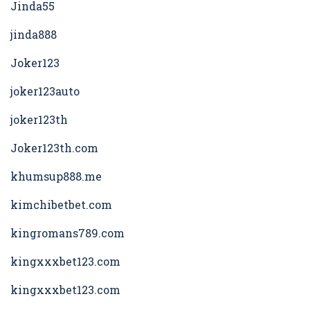
Jinda55
jinda888
Joker123
joker123auto
joker123th
Joker123th.com
khumsup888.me
kimchibetbet.com
kingromans789.com
kingxxxbet123.com
kingxxxbet123.com