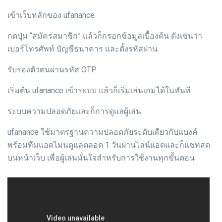
เข้าเว็บหลักของ ufanance
กดปุ่ม “สมัครสมาชิก” แล้วก็กรอกข้อมูลเบื้องต้น ดังเช่นว่า
เบอร์โทรศัพท์ บัญชีธนาคาร และตั้งรหัสผ่าน
รับรองตัวตนผ่านรหัส OTP
เริ่มต้น ufanance เข้าระบบ แล้วก็เริ่มเล่นเกมได้ในทันที
ระบบความปลอดภัยและก็การดูแลผู้เล่น
ufanance ใช้มาตรฐานความปลอดภัยระดับเดียวกับแบงค์
พร้อมทีมแอดไม่นดูแลตลอด 1 วันผ่านไลน์แอดและก็แชทสด
บนหน้าเว็บ เพื่อผู้เล่นมั่นใจสำหรับการใช้งานทุกขั้นตอน