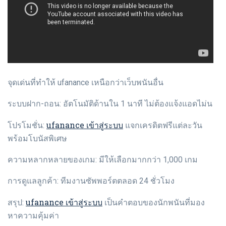
จุดเด่นที่ทำให้ ufanance เหนือกว่าเว็บพนันอื่น
ระบบฝาก-ถอน: อัตโนมัติด้านใน 1 นาที ไม่ต้องแจ้งแอดไม่น
ufanance เข้าสู่ระบบ
โปรโมชั่น:
แจกเครดิตฟรีแต่ละวัน
พร้อมโบนัสพิเศษ
ความหลากหลายของเกม: มีให้เลือกมากกว่า 1,000 เกม
การดูแลลูกค้า: ทีมงานซัพพอร์ตตลอด 24 ชั่วโมง
ufanance เข้าสู่ระบบ
สรุป:
เป็นคำตอบของนักพนันที่มอง
หาความคุ้มค่า