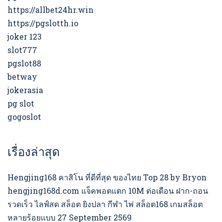
https://allbet24hr.win
https://pgslotth.io
joker 123
slot777
pgslot88
betway
jokerasia
pg slot
gogoslot
เรื่องล่าสุด
Hengjing168 คาสิโน ที่ดีที่สุด ของไทย Top 28 by Bryon
hengjing168d.com แจ็คพอตแตก 10M ต่อเดือน ฝาก-ถอน
รวดเร็ว ไลฟ์สด สล็อต ยิงปลา กีฬา ไพ่ สล็อต168 เกมสล็อต
หลายร้อยแบบ 27 September 2569