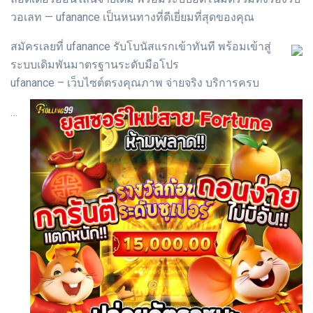
วอเลท — ufanance เป็นหนทางที่ดีเยี่ยมที่สุดของคุณ
สมัครเลยที่ ufanance รับโบนัสแรกเข้าทันที พร้อมเข้าสู่
ระบบเดิมพันมาตรฐานระดับมือโปร
ufanance – เว็บไซต์ตรงคุณภาพ จ่ายจริง บริการครบ
…