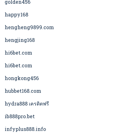
golden456
happy168
hengheng9899.com
hengjing168
hi6bet.com
hi6bet.com
hongkong456
hubbet168.com
hydra888 เครดิตฟรี
ib888pro.bet
infyplus888.info