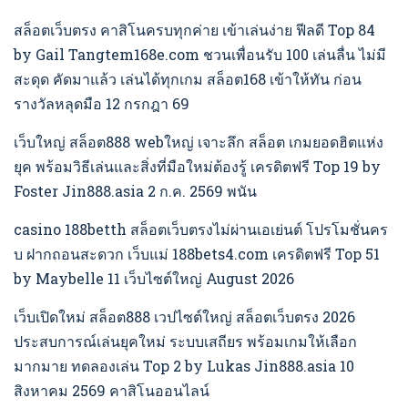
สล็อตเว็บตรง คาสิโนครบทุกค่าย เข้าเล่นง่าย ฟีลดี Top 84
by Gail Tangtem168e.com ชวนเพื่อนรับ 100 เล่นลื่น ไม่มี
สะดุด คัดมาแล้ว เล่นได้ทุกเกม สล็อต168 เข้าให้ทัน ก่อน
รางวัลหลุดมือ 12 กรกฎา 69
เว็บใหญ่ สล็อต888 webใหญ่ เจาะลึก สล็อต เกมยอดฮิตแห่ง
ยุค พร้อมวิธีเล่นและสิ่งที่มือใหม่ต้องรู้ เครดิตฟรี Top 19 by
Foster Jin888.asia 2 ก.ค. 2569 พนัน
casino 188betth สล็อตเว็บตรงไม่ผ่านเอเย่นต์ โปรโมชั่นคร
บ ฝากถอนสะดวก เว็บแม่ 188bets4.com เครดิตฟรี Top 51
by Maybelle 11 เว็บไซต์ใหญ่ August 2026
เว็บเปิดใหม่ สล็อต888 เวปไซต์ใหญ่ สล็อตเว็บตรง 2026
ประสบการณ์เล่นยุคใหม่ ระบบเสถียร พร้อมเกมให้เลือก
มากมาย ทดลองเล่น Top 2 by Lukas Jin888.asia 10
สิงหาคม 2569 คาสิโนออนไลน์