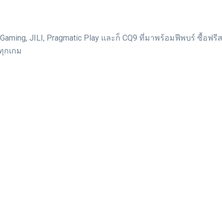
ming, JILI, Pragmatic Play และก็ CQ9 ที่มาพร้อมฟีพบร์ ซื้อฟรี
ทุกเกม