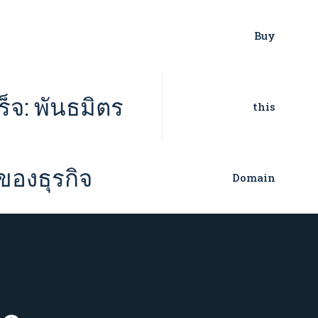
Buy
็จ: พันธมิตร
this
ของธุรกิจ
Domain