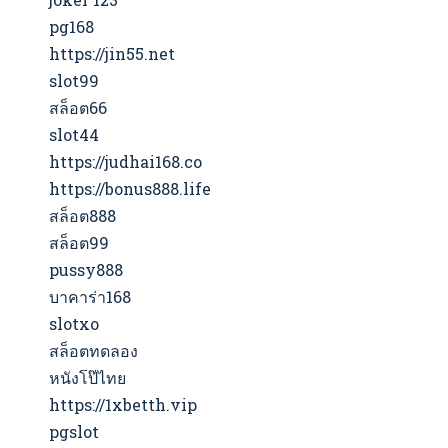
pg168
https://jin55.net
slot99
สล็อต66
slot44
https://judhai168.co
https://bonus888.life
สล็อต888
สล็อต99
pussy888
บาคาร่า168
slotxo
สล็อตทดลอง
หนังโป๊ไทย
https://1xbetth.vip
pgslot