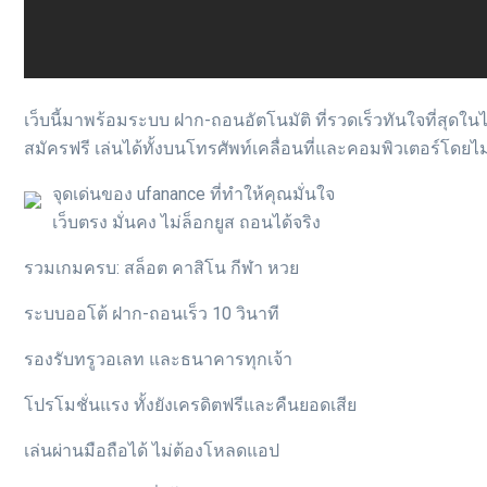
เว็บนี้มาพร้อมระบบ ฝาก-ถอนอัตโนมัติ ที่รวดเร็วทันใจที่สุดใน
สมัครฟรี เล่นได้ทั้งบนโทรศัพท์เคลื่อนที่และคอมพิวเตอร์โดย
จุดเด่นของ ufanance ที่ทำให้คุณมั่นใจ
เว็บตรง มั่นคง ไม่ล็อกยูส ถอนได้จริง
รวมเกมครบ: สล็อต คาสิโน กีฬา หวย
ระบบออโต้ ฝาก-ถอนเร็ว 10 วินาที
รองรับทรูวอเลท และธนาคารทุกเจ้า
โปรโมชั่นแรง ทั้งยังเครดิตฟรีและคืนยอดเสีย
เล่นผ่านมือถือได้ ไม่ต้องโหลดแอป