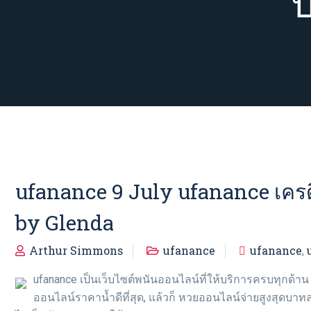
ป
ufanance 9 July ufanance เครด
by Glenda
Arthur Simmons
ufanance
ufanance
,
ufanance เป็นเว็บไซต์พนันออนไลน์ที่ให้บริการครบทุกด้า
ออนไลน์ราคาน้ำดีที่สุด, แล้วก็ หวยออนไลน์จ่ายสูงสุดบาทละ 