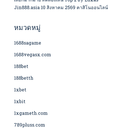
Jin888.asia 10 สิงหาคม 2569 คาสิโนออนไลน์
หมวดหมู่
1688sagame
1688vegasx.com
188bet
188betth
1xbet
1xbit
1xgameth.com
789pluss.com