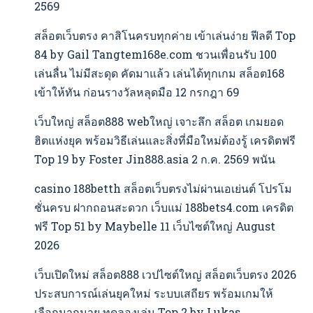
2569
สล็อตเว็บตรง คาสิโนครบทุกค่าย เข้าเล่นง่าย ฟีลดี Top
84 by Gail Tangtem168e.com ชวนเพื่อนรับ 100
เล่นลื่น ไม่มีสะดุด คัดมาแล้ว เล่นได้ทุกเกม สล็อต168
เข้าให้ทัน ก่อนรางวัลหลุดมือ 12 กรกฎา 69
เว็บใหญ่ สล็อต888 webใหญ่ เจาะลึก สล็อต เกมยอด
ฮิตแห่งยุค พร้อมวิธีเล่นและสิ่งที่มือใหม่ต้องรู้ เครดิตฟรี
Top 19 by Foster Jin888.asia 2 ก.ค. 2569 พนัน
casino 188betth สล็อตเว็บตรงไม่ผ่านเอเย่นต์ โปรโม
ชั่นครบ ฝากถอนสะดวก เว็บแม่ 188bets4.com เครดิต
ฟรี Top 51 by Maybelle 11 เว็บไซต์ใหญ่ August
2026
เว็บเปิดใหม่ สล็อต888 เวปไซต์ใหญ่ สล็อตเว็บตรง 2026
ประสบการณ์เล่นยุคใหม่ ระบบเสถียร พร้อมเกมให้
เลือกมากมาย ทดลองเล่น Top 2 by Lukas