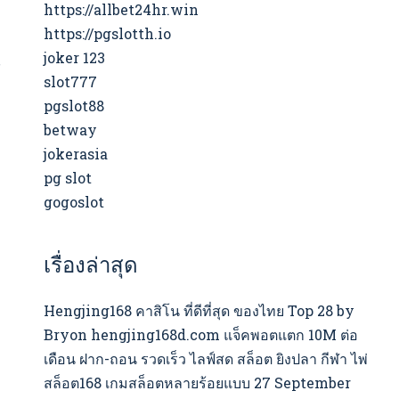
https://allbet24hr.win
https://pgslotth.io
joker 123
ส
slot777
pgslot88
betway
jokerasia
pg slot
gogoslot
เรื่องล่าสุด
Hengjing168 คาสิโน ที่ดีที่สุด ของไทย Top 28 by
Bryon hengjing168d.com แจ็คพอตแตก 10M ต่อ
เดือน ฝาก-ถอน รวดเร็ว ไลฟ์สด สล็อต ยิงปลา กีฬา ไพ่
สล็อต168 เกมสล็อตหลายร้อยแบบ 27 September