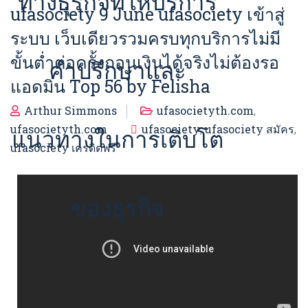
ทางธุรกิจที่ให้บริการ
ufasociety 9 June ufasociety เข้าสู่
ระบบ เว็บเดียวรวมครบทุกบริการไม่มี
ขั้นต่ำต่อครั้งถอนเงินได้จริงไม่ต้องรอ
คำปรึกษาและ
แอดมิน Top 56 by Felisha
Arthur Simmons
ufasocietyth.com
,
ufasocietyth.com
ufasociety
ufasociety สมัคร
,
,
แนวทางในการเติบโต
ufasociety เครดิตฟรี
ของธุรกิจ