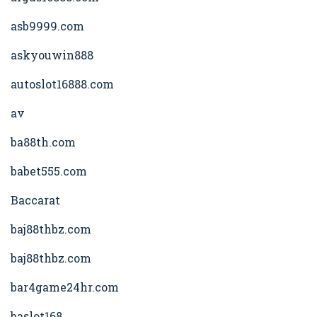
asb9999.com
askyouwin888
autoslot16888.com
av
ba88th.com
babet555.com
Baccarat
baj88thbz.com
baj88thbz.com
bar4game24hr.com
baslot168