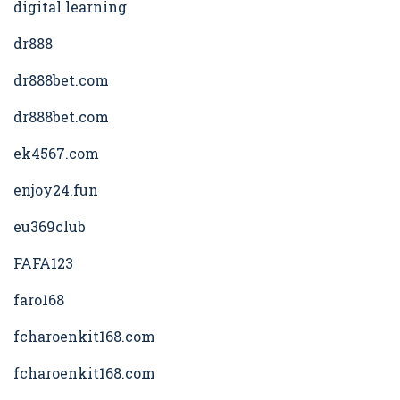
digital learning
dr888
dr888bet.com
dr888bet.com
ek4567.com
enjoy24.fun
eu369club
FAFA123
faro168
fcharoenkit168.com
fcharoenkit168.com