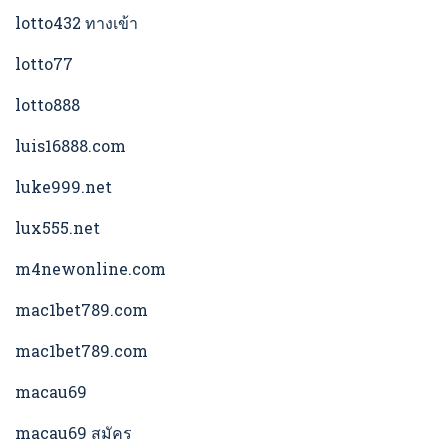
lotto432 ทางเข้า
lotto77
lotto888
luis16888.com
luke999.net
lux555.net
m4newonline.com
mac1bet789.com
mac1bet789.com
macau69
macau69 สมัคร