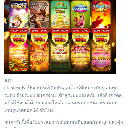
สรุป
ufasociety เป็นเว็บไซต์เดิมพันออนไลน์ที่เหมาะกับผู้เล่นทุก
ระดับ ด้วยระบบ สมัครง่าย, เข้าสู่ระบบปลอดภัย แล้วก็ เครดิต
ฟรี ที่ใช้งานได้จริง มีเกมให้เลือกเล่นครบทุกชนิด พร้อมทีม
งานดูแลตลอด 24 ชั่วโมง
สมัครวันนี้เพื่อรับประสบการณ์เดิมพันที่ปลอดภัย สนุก และคุ้ม