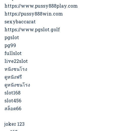
https://www.pussy888play.com
https://pussy888win.com
sexybaccarat
https://www.pgslot.golf
pgslot
pg99
fullslot
live22slot
หนังชนโรง
ดูหนังฟรี
ดูหนังชนโรง
slot168
slot456
สล็อต66
joker 123