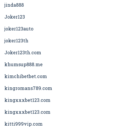
jinda888
Joker123
joker123auto
joker123th
Joker123th.com
khumsup888.me
kimchibetbet.com
kingromans789.com
kingxxxbet123.com
kingxxxbet123.com
kitti999vip.com