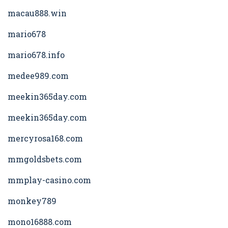
macau888.win
mario678
mario678.info
medee989.com
meekin365day.com
meekin365day.com
mercyrosa168.com
mmgoldsbets.com
mmplay-casino.com
monkey789
mono16888.com