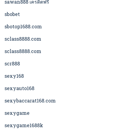
sawan888 เครดิตฟรี
sbobet
sbotop1688.com
sclass8888.com
sclass8888.com
scr888
sexy168
sexyauto168
sexybaccarat168.com
sexygame
sexygame1688k