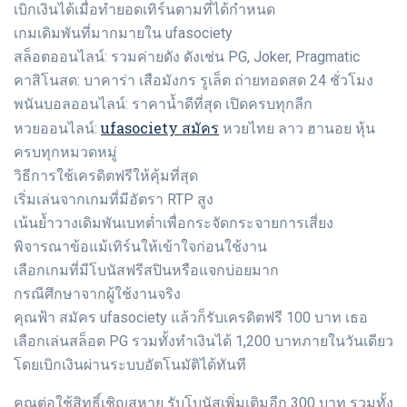
เบิกเงินได้เมื่อทำยอดเทิร์นตามที่ได้กำหนด
เกมเดิมพันที่มากมายใน ufasociety
สล็อตออนไลน์: รวมค่ายดัง ดังเช่น PG, Joker, Pragmatic
คาสิโนสด: บาคาร่า เสือมังกร รูเล็ต ถ่ายทอดสด 24 ชั่วโมง
พนันบอลออนไลน์: ราคาน้ำดีที่สุด เปิดครบทุกลีก
ufasociety สมัคร
หวยออนไลน์:
หวยไทย ลาว ฮานอย หุ้น
ครบทุกหมวดหมู่
วิธีการใช้เครดิตฟรีให้คุ้มที่สุด
เริ่มเล่นจากเกมที่มีอัตรา RTP สูง
เน้นย้ำวางเดิมพันเบทต่ำเพื่อกระจัดกระจายการเสี่ยง
พิจารณาข้อแม้เทิร์นให้เข้าใจก่อนใช้งาน
เลือกเกมที่มีโบนัสฟรีสปินหรือแจกบ่อยมาก
กรณีศึกษาจากผู้ใช้งานจริง
คุณฟ้า สมัคร ufasociety แล้วก็รับเครดิตฟรี 100 บาท เธอ
เลือกเล่นสล็อต PG รวมทั้งทำเงินได้ 1,200 บาทภายในวันเดียว
โดยเบิกเงินผ่านระบบอัตโนมัติได้ทันที
คุณต่อใช้สิทธิ์เชิญสหาย รับโบนัสเพิ่มเติมอีก 300 บาท รวมทั้ง