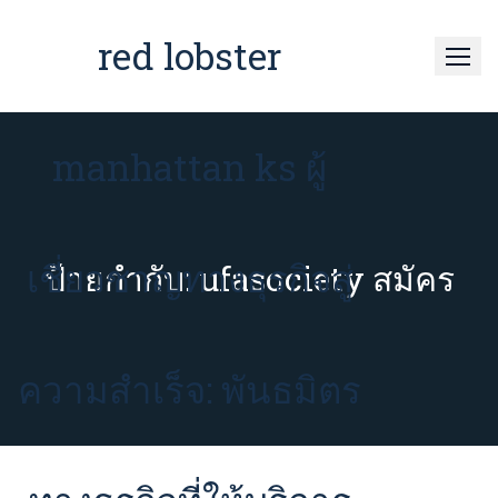
Skip
to
red lobster
content
manhattan ks ผู้
เชี่ยวชาญทางธุรกิจสู่
ป้ายกำกับ:
ufasociety สมัคร
ความสำเร็จ: พันธมิตร