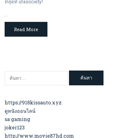
ที่สุดที่ ufasociety!
…
Read More
ค้นหา
สำหรับ:
https://918kissauto.xyz
ดูหนังออนไลน์
sa gaming
joker123
http://www.movie87hd.com