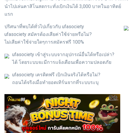
นำไปเล่นคาสิโนสดกระทั่งเบิกเงินได้ 3,000 บาทในอาทิตย์
แรก
ปริศนาที่พบได้ทั่วไปเกี่ยวกับ ufasociety
ufasociety สมัครต้องเสียค่าใช้จ่ายหรือไม่?
ไม่เสียค่าใช้จ่ายใดๆการสมัครฟรี 100%
ufasociety เข้าสู่ระบบจากอุปกรณ์อื่นได้หรือเปล่า?
ได้ โดยระบบจะมีการแจ้งเตือนเพื่อความปลอดภัย
ufasociety เครดิตฟรี เบิกเงินจริงได้หรือไม่?
ถอนได้จริงเมื่อทำยอดเทิร์นจากที่ระบบระบุ