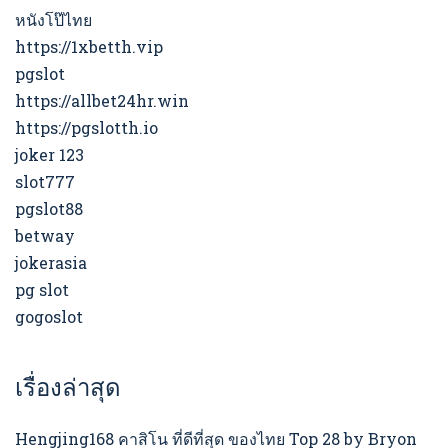
หนังโป๊ไทย
https://1xbetth.vip
pgslot
https://allbet24hr.win
https://pgslotth.io
joker 123
slot777
pgslot88
betway
jokerasia
pg slot
gogoslot
เรื่องล่าสุด
Hengjing168 คาสิโน ที่ดีที่สุด ของไทย Top 28 by Bryon