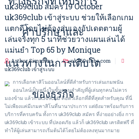
ทางธุรกิจที่ให้บริการ
uk369club สมัคร 19 October
uk369club เข้าสู่ระบบ ช่วยให้เลือกเกม
แตกดีโดยไม่ต้องสุ่มเองอัปเดตตามผู้
คำปรึกษาและ
เล่นจริงทุก 5 นาทีช่วยวางแผนเล่นได้
แม่นยำ Top 65 by Monique
แนวทางในการเติบโต
Arthur Simmons
uk369clubs.com
uk369club เข้าสู่ระบบ
การเลือกคาสิโนออนไลน์ที่ดีสำหรับการเล่นเกมพนัน
ของธุรกิจ
ออนไลน์เป็นหนึ่งในขั้นตอนสำคัญที่ผู้เล่นทุกคนไม่ควร
มองข้าม แล้วก็ uk369club คือตัวเลือกที่ดีที่สุดสำหรับคุณ ที่นี่
ไม่เพียงแค่มีเกมคาสิโนที่นานาประการ แต่ยังมาพร้อมกับการ
บริการที่ครบครัน ทั้งการ uk369club สมัคร ที่ง่ายอย่างยิ่ง การ
uk369club เข้าระบบ ที่ปลอดภัย แล้วก็ uk369club เครดิตฟรี ที่
ทำให้ผู้เล่นสามารถเริ่มต้นได้โดยไม่ต้องลงทุนมากมาย