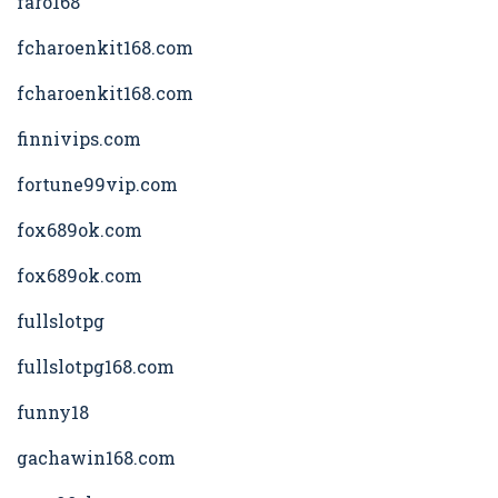
faro168
fcharoenkit168.com
fcharoenkit168.com
finnivips.com
fortune99vip.com
fox689ok.com
fox689ok.com
fullslotpg
fullslotpg168.com
funny18
gachawin168.com