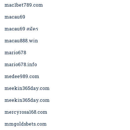
mac1bet789.com
macau69
macau69 สมัคร
macau888.win
mario678
mario678.info
medee989.com
meekin365day.com
meekin365day.com
mercyrosa168.com
mmgoldsbets.com