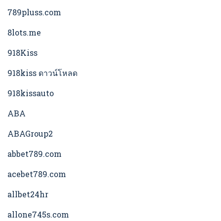
789pluss.com
8lots.me
918Kiss
918kiss ดาวน์โหลด
918kissauto
ABA
ABAGroup2
abbet789.com
acebet789.com
allbet24hr
allone745s.com