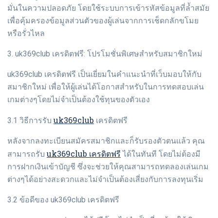
มั่นในความปลอดภัย โดยใช้ระบบการเข้ารหัสข้อมูลที่ล้ำสมัย
เพื่อคุ้มครองข้อมูลส่วนตัวของผู้เล่นจากการเช็ดกลักขโมย
หรือรั่วไหล
3. uk369club เครดิตฟรี: โปรโมชั่นพิเศษสำหรับสมาชิกใหม่
uk369club เครดิตฟรี เป็นเยี่ยมในคำแนะนำที่เว็บมอบให้กับ
สมาชิกใหม่ เพื่อให้ผู้เล่นได้โอกาสสำหรับในการทดสอบเล่น
เกมต่างๆโดยไม่จำเป็นต้องใช้ทุนของตัวเอง
uk369club
3.1 วิธีการรับ
เครดิตฟรี
หลังจากลงทะเบียนสมัครสมาชิกและก็รับรองตัวตนแล้ว คุณ
uk369club เครดิตฟรี
สามารถรับ
ได้ในทันที โดยไม่ต้องมี
การฝากเงินเข้าบัญชี ซึ่งจะช่วยให้คุณสามารถทดลองเล่นเกม
ต่างๆได้อย่างสะดวกและไม่จำเป็นต้องเสี่ยงกับการลงทุนเริ่ม
3.2 ข้อดีของ uk369club เครดิตฟรี