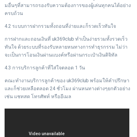
มอื่นๆที่สามารถรองรับความต้องการของผู้เล่นทุกคนได้อย่าง
ครบถ้วน
4.2 ระบบการฝากรวมทั้งถอนที่ง่ายและก็รวดเร็วทันใจ
การฝากและถอนเงินที่ uk369club ทำเป็นง่ายรวมทั้งรวดเร็ว
ทันใจ ด้วยระบบที่รองรับหลายหนทางการทำธุรกรรม ไม่ว่า
จะเป็นการโอนเงินผ่านแบงค์หรือผ่านกระเป๋าเงินดิจิทัล
4.3 การบริการลูกค้าที่ใส่ใจตลอด 1 วัน
คณะทำงานบริการลูกค้าของ uk369club พร้อมให้คำปรึกษา
และก็ช่วยเหลือตลอด 24 ชั่วโมง ผ่านหนทางต่างๆยกตัวอย่าง
เช่น แชทสด โทรศัพท์ หรืออีเมล