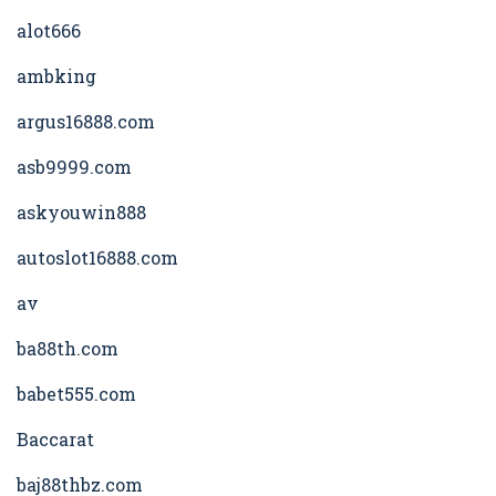
alot666
ambking
argus16888.com
asb9999.com
askyouwin888
autoslot16888.com
av
ba88th.com
babet555.com
Baccarat
baj88thbz.com