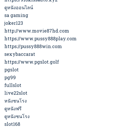
ดูหนังออนไลน์
sa gaming
joker123
http://www.movie87hd.com
https://www.pussy888play.com
https://pussy888win.com
sexybaccarat
https://www.pgslot.golf
pgslot
pg99
fullslot
live22slot
หนังชนโรง
ดูหนังฟรี
ดูหนังชนโรง
slot168