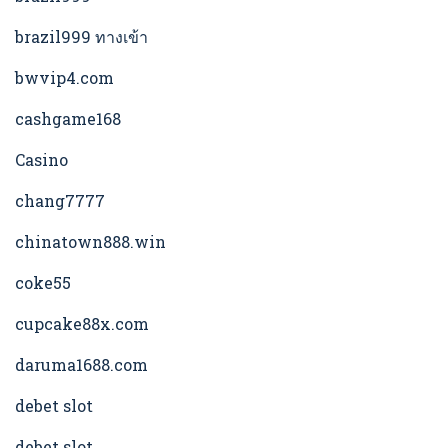
brazil999 ทางเข้า
bwvip4.com
cashgame168
Casino
chang7777
chinatown888.win
coke55
cupcake88x.com
daruma1688.com
debet slot
debet slot