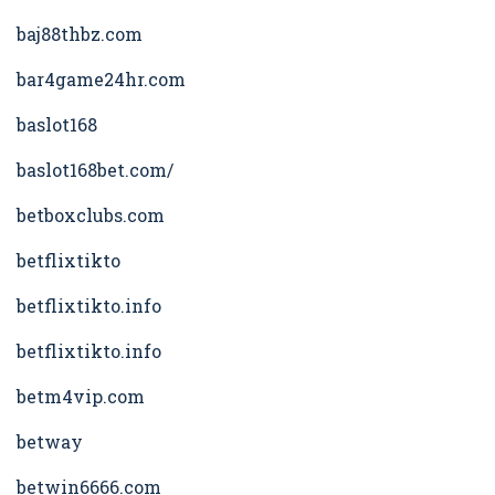
baj88thbz.com
bar4game24hr.com
baslot168
baslot168bet.com/
betboxclubs.com
betflixtikto
betflixtikto.info
betflixtikto.info
betm4vip.com
betway
betwin6666.com