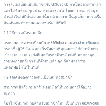
การลงทะเบียนเป็นสมาชิกกับ uk369club ทำเป็นอย่างรวดเร็ว
และไม่ซับซ้อน คุณสามารถเข้าร่วมได้โดยการกรอกข้อมูล
ส่วนตัวในไม่กี่ขั้นตอนแค่นั้น แล้วต่อจากนั้นคุณก็สามารถเริ่ม
ต้นเล่นเกมต่างๆบนแพลตฟอร์มได้ทันที
1.1 วิธีการสมัครสมาชิก
กระบวนการลงทะเบียนกับ uk369club ค่อนข้างง่าย เพียงแต่
กรอกชื่อผู้ใช้ อีเมล และก็รหัสผ่านที่คุณอยากใช้สำหรับการ
เข้าระบบ ระบบจะส่งอีเมลรับรองตัวตนไปยังอีเมลของคุณ
รวมทั้งภายหลังการันตีตัวตนแล้ว คุณก็สามารถร่วม
แพลตฟอร์มได้ในทันที
1.2 จุดเด่นของการลงทะเบียนสมัครสมาชิก
สามารถเข้าถึงเกมคาสิโนออนไลน์ที่นานัปการได้อย่าง
สะดวก
โปรโมชั่นมากมายสำหรับสมาชิกใหม่ เป็นต้นว่า uk369club