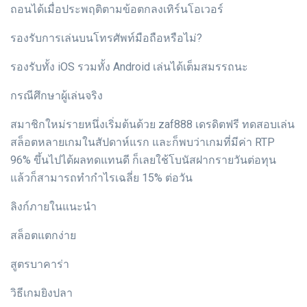
ถอนได้เมื่อประพฤติตามข้อตกลงเทิร์นโอเวอร์
รองรับการเล่นบนโทรศัพท์มือถือหรือไม่?
รองรับทั้ง iOS รวมทั้ง Android เล่นได้เต็มสมรรถนะ
กรณีศึกษาผู้เล่นจริง
สมาชิกใหม่รายหนึ่งเริ่มต้นด้วย zaf888 เดรดิตฟรี ทดสอบเล่น
สล็อตหลายเกมในสัปดาห์แรก และก็พบว่าเกมที่มีค่า RTP
96% ขึ้นไปได้ผลทดแทนดี ก็เลยใช้โบนัสฝากรายวันต่อทุน
แล้วก็สามารถทำกำไรเฉลี่ย 15% ต่อวัน
ลิงก์ภายในแนะนำ
สล็อตแตกง่าย
สูตรบาคาร่า
วิธีเกมยิงปลา