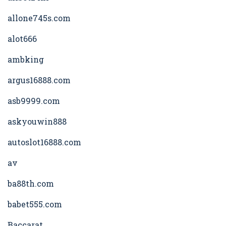
allone745s.com
alot666
ambking
argus16888.com
asb9999.com
askyouwin888
autoslot16888.com
av
ba88th.com
babet555.com
Baccarat