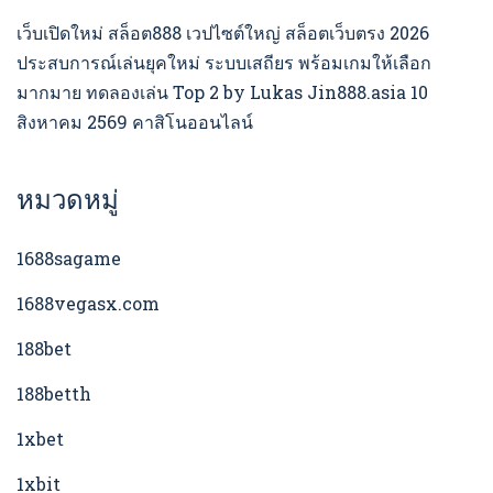
เว็บเปิดใหม่ สล็อต888 เวปไซต์ใหญ่ สล็อตเว็บตรง 2026
ประสบการณ์เล่นยุคใหม่ ระบบเสถียร พร้อมเกมให้เลือก
มากมาย ทดลองเล่น Top 2 by Lukas Jin888.asia 10
สิงหาคม 2569 คาสิโนออนไลน์
หมวดหมู่
1688sagame
1688vegasx.com
188bet
188betth
1xbet
1xbit