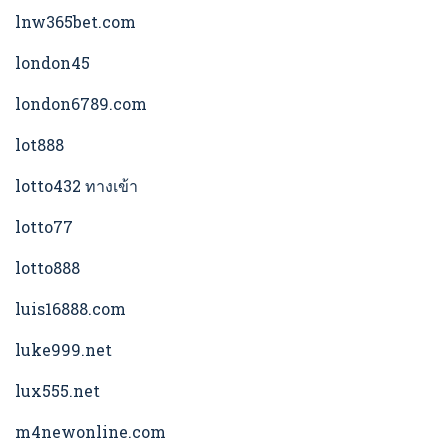
lnw365bet.com
london45
london6789.com
lot888
lotto432 ทางเข้า
lotto77
lotto888
luis16888.com
luke999.net
lux555.net
m4newonline.com