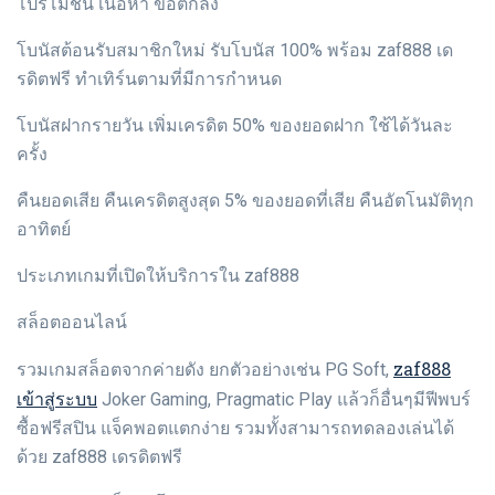
โปรโมชั่น เนื้อหา ข้อตกลง
โบนัสต้อนรับสมาชิกใหม่ รับโบนัส 100% พร้อม zaf888 เด
รดิตฟรี ทำเทิร์นตามที่มีการกำหนด
โบนัสฝากรายวัน เพิ่มเครดิต 50% ของยอดฝาก ใช้ได้วันละ
ครั้ง
คืนยอดเสีย คืนเครดิตสูงสุด 5% ของยอดที่เสีย คืนอัตโนมัติทุก
อาทิตย์
ประเภทเกมที่เปิดให้บริการใน zaf888
สล็อตออนไลน์
zaf888
รวมเกมสล็อตจากค่ายดัง ยกตัวอย่างเช่น PG Soft,
เข้าสู่ระบบ
Joker Gaming, Pragmatic Play แล้วก็อื่นๆมีฟีพบร์
ซื้อฟรีสปิน แจ็คพอตแตกง่าย รวมทั้งสามารถทดลองเล่นได้
ด้วย zaf888 เดรดิตฟรี