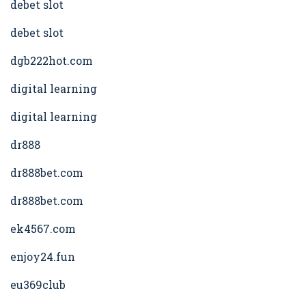
debet slot
debet slot
dgb222hot.com
digital learning
digital learning
dr888
dr888bet.com
dr888bet.com
ek4567.com
enjoy24.fun
eu369club