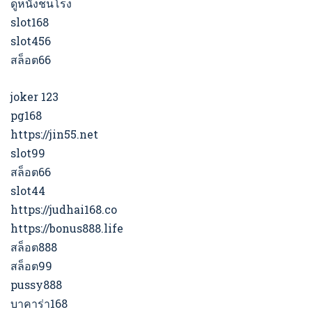
ดูหนังชนโรง
slot168
slot456
สล็อต66
joker 123
pg168
https://jin55.net
slot99
สล็อต66
slot44
https://judhai168.co
https://bonus888.life
สล็อต888
สล็อต99
pussy888
บาคาร่า168