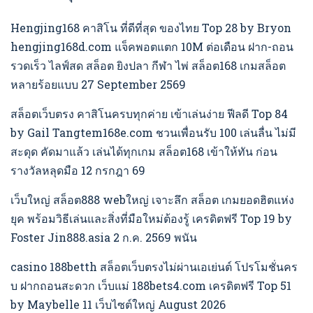
Hengjing168 คาสิโน ที่ดีที่สุด ของไทย Top 28 by Bryon
hengjing168d.com แจ็คพอตแตก 10M ต่อเดือน ฝาก-ถอน
รวดเร็ว ไลฟ์สด สล็อต ยิงปลา กีฬา ไพ่ สล็อต168 เกมสล็อต
หลายร้อยแบบ 27 September 2569
สล็อตเว็บตรง คาสิโนครบทุกค่าย เข้าเล่นง่าย ฟีลดี Top 84
by Gail Tangtem168e.com ชวนเพื่อนรับ 100 เล่นลื่น ไม่มี
สะดุด คัดมาแล้ว เล่นได้ทุกเกม สล็อต168 เข้าให้ทัน ก่อน
รางวัลหลุดมือ 12 กรกฎา 69
เว็บใหญ่ สล็อต888 webใหญ่ เจาะลึก สล็อต เกมยอดฮิตแห่ง
ยุค พร้อมวิธีเล่นและสิ่งที่มือใหม่ต้องรู้ เครดิตฟรี Top 19 by
Foster Jin888.asia 2 ก.ค. 2569 พนัน
casino 188betth สล็อตเว็บตรงไม่ผ่านเอเย่นต์ โปรโมชั่นคร
บ ฝากถอนสะดวก เว็บแม่ 188bets4.com เครดิตฟรี Top 51
by Maybelle 11 เว็บไซต์ใหญ่ August 2026