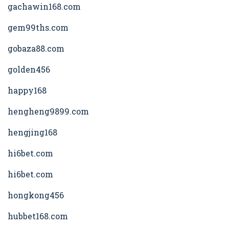
gachawin168.com
gem99ths.com
gobaza88.com
golden456
happy168
hengheng9899.com
hengjing168
hi6bet.com
hi6bet.com
hongkong456
hubbet168.com