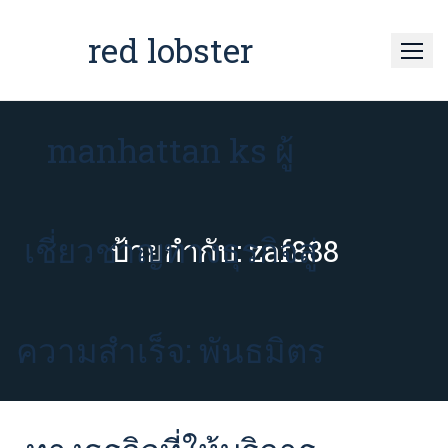
Skip
to
red lobster
content
manhattan ks ผู้
เชี่ยวชาญทางธุรกิจสู่
ป้ายกำกับ:
zaf888
ความสำเร็จ: พันธมิตร