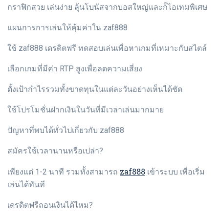
กราฟิกสวย เล่นง่าย ลุ้นโบนัสจากบอสใหญ่และก็ไอเทมพิเศษ
แผนการการเล่นให้คุ้มค่าใน zaf888
ใช้ zaf888 เดรดิตฟรี ทดสอบเล่นเพื่อหาเกมที่เหมาะกับสไตล์
เลือกเกมที่มีค่า RTP สูงเพื่อลดความเสี่ยง
ตั้งเป้ากำไรรวมทั้งขาดทุนในแต่ละวันอย่างเห็นได้ชัด
ใช้โปรโมชั่นฝากเงินในวันที่มีเวลาเล่นมากมาย
ปัญหาที่พบได้ทั่วไปเกี่ยวกับ zaf888
สมัครใช้เวลานานหรือเปล่า?
zaf888
เพียงแต่ 1-2 นาที รวมทั้งสามารถ
เข้าระบบ เพื่อเริ่ม
เล่นได้ทันที
เดรดิตฟรีถอนเงินได้ไหม?