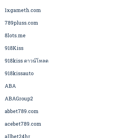
1xgameth.com
789pluss.com
8lots.me
918Kiss
918kiss ดาวน์โหลด
918kissauto
ABA
ABAGroup2
abbet789.com
acebet789.com
allbet24hr