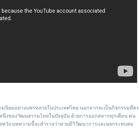
วามนิยมอย่างแพร่หลายในประเทศไทย นอกจากจะเป็นกิจกรรมที่ค
นหนึ่งของวัฒนธรรมไทยในปัจจุบัน ด้วยการออกสลากทุกเดือน คน
าดหวัง บทความนี้จะสำรวจว่าหวยมีวิวัฒนาการและผลกระทบต่อ