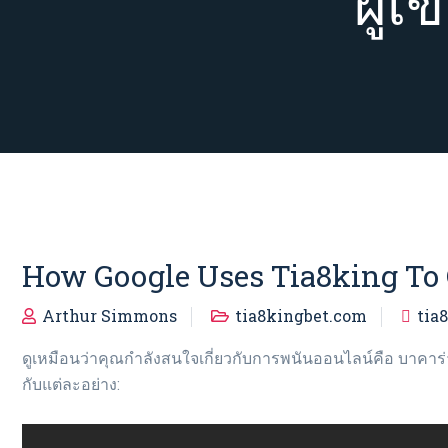
ผู้เ
How Google Uses Tia8king To 
Arthur Simmons
tia8kingbet.com
tia
ดูเหมือนว่าคุณกำลังสนใจเกี่ยวกับการพนันออนไลน์คือ บาคาร่
กับแต่ละอย่าง: