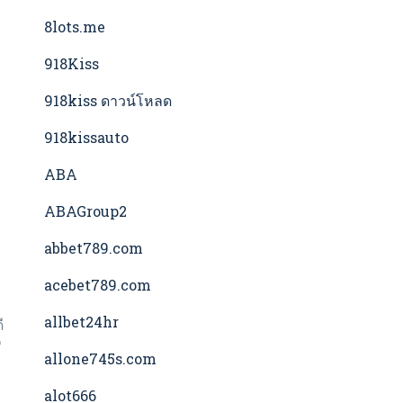
8lots.me
918Kiss
918kiss ดาวน์โหลด
918kissauto
ABA
ABAGroup2
abbet789.com
acebet789.com
allbet24hr
ี
ี
allone745s.com
alot666