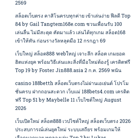
2569
สล็อตเว็บตรง คาสิโนครบทุกค่าย เข้าเล่นง่าย ฟีลดี Top
84 by Gail Tangtem168e.com ชวนเพื่อนรับ 100
เล่นลื่น ไม่มีสะดุด คัดมาแล้ว เล่นได้ทุกเกม สล็อต168
เข้าให้ทัน ก่อนรางวัลหลุดมือ 12 กรกฎา 69
เว็บใหญ่ สล็อต888 webใหญ่ เจาะลึก สล็อต เกมยอด
ฮิตแห่งยุค พร้อมวิธีเล่นและสิ่งที่มือใหม่ต้องรู้ เครดิตฟรี
Top 19 by Foster Jin888.asia 2 ก.ค. 2569 พนัน
casino 188betth สล็อตเว็บตรงไม่ผ่านเอเย่นต์ โปรโม
ชั่นครบ ฝากถอนสะดวก เว็บแม่ 188bets4.com เครดิต
ฟรี Top 51 by Maybelle 11 เว็บไซต์ใหญ่ August
2026
เว็บเปิดใหม่ สล็อต888 เวปไซต์ใหญ่ สล็อตเว็บตรง 2026
ประสบการณ์เล่นยุคใหม่ ระบบเสถียร พร้อมเกมให้
เลือกมากมาย ทดลองเล่น Top 2 by Lukas