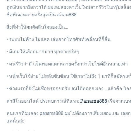
ดูดเงินมากยิ่งกว่าได้ ผมเลยลองหาเว็บใหม่จากรีวิวในกรุ๊ปสล็อ
ชื่อที่เจอหลายครั้งสุดเป็น สล็อต888
สิ่งที่ทำให้ผมตัดสินใจลองเป็น…
• ระบบไม่ค้าง ไม่แลค เล่นจากโทรศัพท์เคลื่อนที่ก็ลื่น
• มีเกมให้เลือกมากมาย ทุกค่ายจริงๆ
• คนรีวิวว่ามี แจ็คพอตแตกหลายครั้งกว่าเว็บไซต์อื่นหลายเท่า
• หน้าเว็บใช้ง่าย ไม่สลับซับซ้อน ใช้เวลาไม่ถึง 1 นาทีก็สมัครเส
• ช่วงแรกก็ยังไม่เชื่อหรอกขอรับ จนได้ทดลองเอง… แล้วคือ “เออ
Panama888
คาสิโนออนไลน์ ประสบการณ์ทีแรก:
เริ่มจากเบท
หนแรกที่ผมลอง panama888 ผมไม่ต้องการเสี่ยงเยอะแยะ เลยกดเ
แค่นั้นล่ะ