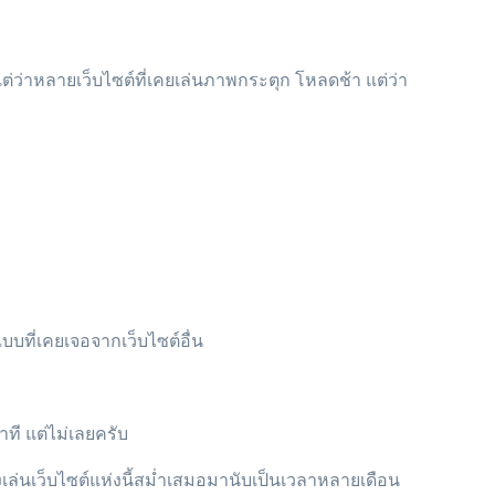
ต่ว่าหลายเว็บไซต์ที่เคยเล่นภาพกระตุก โหลดช้า แต่ว่า
บบที่เคยเจอจากเว็บไซต์อื่น
ที แต่ไม่เลยครับ
ังเล่นเว็บไซต์แห่งนี้สม่ำเสมอมานับเป็นเวลาหลายเดือน