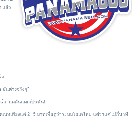
ต แล้ว
ร็จ
 มันต่างจริงๆ”
เล็ก แต่ดันแตกเป็นพัน!
บทเพียงแค่ 2–5 บาทเพื่อดูว่าระบบโอเคไหม แต่ว่าแค่ไม่กี่นาที