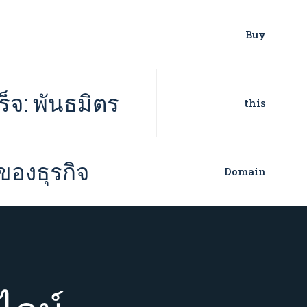
Buy
็จ: พันธมิตร
this
ของธุรกิจ
Domain