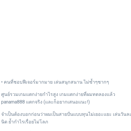
• คนที่ชอบฟีเจอร์มากมาย เล่นสนุกสนาน ไม่ซ้ำๆซากๆ
ศูนย์รวมเกมแตกง่ายกำไรสูง เกมแตกง่ายที่ผมทดลองแล้ว
panama888 แตกจริง (และก็อยากเสนอแนะ!)
จำเป็นต้องบอกก่อนว่าผมเป็นสายปั่นแบบทุนไม่เยอะแยะ เล่นวันล
นิด ย้ำกำไรเรื่อยไม่โลภ