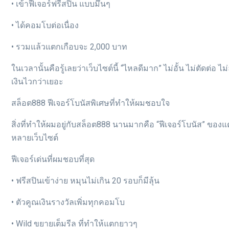
• เข้าฟีเจอร์ฟรีสปิน แบบมึนๆ
• ได้คอมโบต่อเนื่อง
• รวมแล้วแตกเกือบจะ 2,000 บาท
ในเวลานั้นคือรู้เลยว่าเว็บไซต์นี้ “ไหลดีมาก” ไม่อั้น ไม่ตัดต่อ
เงินไวกว่าเยอะ
สล็อต888 ฟีเจอร์โบนัสพิเศษที่ทำให้ผมชอบใจ
สิ่งที่ทำให้ผมอยู่กับสล็อต888 นานมากคือ “ฟีเจอร์โบนัส” ของแต
หลายเว็บไซต์
ฟีเจอร์เด่นที่ผมชอบที่สุด
• ฟรีสปินเข้าง่าย หมุนไม่เกิน 20 รอบก็มีลุ้น
• ตัวคูณเงินรางวัลเพิ่มทุกคอมโบ
• Wild ขยายเต็มรีล ที่ทำให้แตกยาวๆ