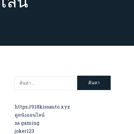
ไลน์
ค้นหา
สำหรับ:
https://918kissauto.xyz
ดูหนังออนไลน์
sa gaming
joker123