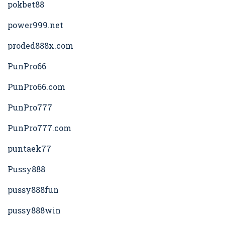
pokbet88
power999.net
proded888x.com
PunPro66
PunPro66.com
PunPro777
PunPro777.com
puntaek77
Pussy888
pussy888fun
pussy888win