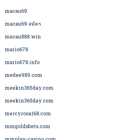
macau69
macau69 สมัคร
macau888.win
mario678
mario678.info
medee989.com
meekin365day.com
meekin365day.com
mercyrosa168.com
mmgoldsbets.com
mmplay-casino.com