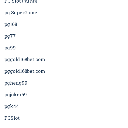
PG Slot เว็บใหม่
pg SuperGame
pg168
pg77
pg99
pggold168bet.com
pggold168bet.com
pgheng99
pgjoker69
pgk44
PGSlot