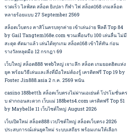
รวดเร็ว ไลฟ์สด สล็อต ยิงปลา กีฬา ไพ่ สล็อต168 เกมสล็อต
หลายร้อยแบบ 27 September 2569
สล็อตเว็บตรง คาสิโนครบทุกค่าย เข้าเล่นง่าย ฟีลดี Top 84
by Gail Tangtem168e.com ชวนเพื่อนรับ 100 เล่นลื่น ไม่มี
สะดุด คัดมาแล้ว เล่นได้ทุกเกม สล็อต168 เข้าให้ทัน ก่อน
รางวัลหลุดมือ 12 กรกฎา 69
เว็บใหญ่ สล็อต888 webใหญ่ เจาะลึก สล็อต เกมยอดฮิตแห่ง
ยุค พร้อมวิธีเล่นและสิ่งที่มือใหม่ต้องรู้ เครดิตฟรี Top 19 by
Foster Jin888.asia 2 ก.ค. 2569 พนัน
casino 188betth สล็อตเว็บตรงไม่ผ่านเอเย่นต์ โปรโมชั่นคร
บ ฝากถอนสะดวก เว็บแม่ 188bets4.com เครดิตฟรี Top 51
by Maybelle 11 เว็บไซต์ใหญ่ August 2026
เว็บเปิดใหม่ สล็อต888 เวปไซต์ใหญ่ สล็อตเว็บตรง 2026
ประสบการณ์เล่นยุคใหม่ ระบบเสถียร พร้อมเกมให้เลือก