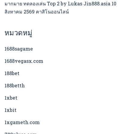
มากมาย ทดลองเล่น Top 2 by Lukas Jin888.asia 10
สิงหาคม 2569 คาสิโนออนไลน์
หมวดหมู่
1688sagame
1688vegasx.com
188bet
188betth
1xbet
1xbit
1xgameth.com