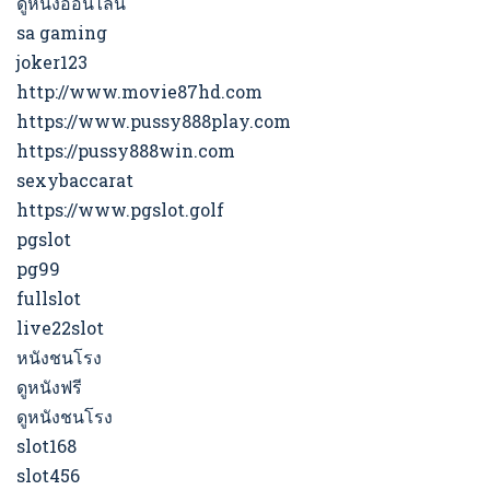
ดูหนังออนไลน์
sa gaming
joker123
http://www.movie87hd.com
https://www.pussy888play.com
https://pussy888win.com
sexybaccarat
https://www.pgslot.golf
pgslot
pg99
fullslot
live22slot
หนังชนโรง
ดูหนังฟรี
ดูหนังชนโรง
slot168
slot456