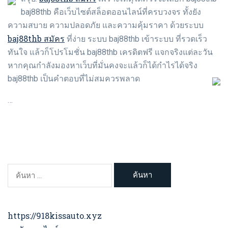
baj88thb คือเว็บไซต์สล็อตออนไลน์ที่ครบวงจร ทั้งยัง
ความสบาย ความปลอดภัย และความคุ้มราคา ด้วยระบบ
baj88thb สมัคร
ที่ง่าย ระบบ baj88thb เข้าระบบ ที่รวดเร็ว
ทันใจ แล้วก็โปรโมชั่น baj88thb เครดิตฟรี แจกจริงแต่ละวัน
หากคุณกำลังมองหาเว็บที่มั่นคงจะแล้วก็ได้กำไรได้จริง
baj88thb เป็นคำตอบที่ไม่สมควรพลาด
…
ค้นหา
สำหรับ:
https://918kissauto.xyz