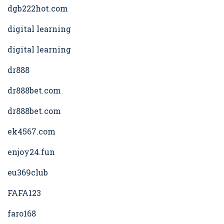
dgb222hot.com
digital learning
digital learning
dr888
dr888bet.com
dr888bet.com
ek4567.com
enjoy24.fun
eu369club
FAFA123
faro168