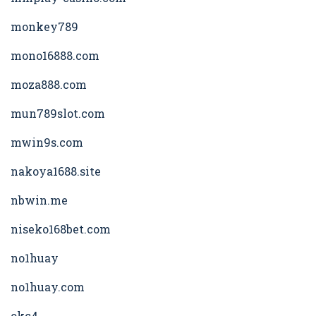
monkey789
mono16888.com
moza888.com
mun789slot.com
mwin9s.com
nakoya1688.site
nbwin.me
niseko168bet.com
no1huay
no1huay.com
okc4