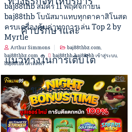
ทางธุรกิจที่ให้บริการ
baj88thb สมัคร 11 พฤศจิกายน
baj88thb โบนัสมาแทบทุกตาคาสิโนสด
ครบเครื่องคุ้มค่าทุกการเล่น Top 2 by
คำปรึกษาและ
Myrtle
Arthur Simmons
baj88thbz.com
,
baj88thbz.com
baj88thb
baj88thb เข้าสู่ระบบ
,
,
แนวทางในการเติบโต
baj88thb เครดิตฟรี
ของธุรกิจ