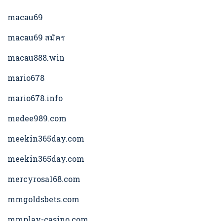
macau69
macau69 สมัคร
macau888.win
mario678
mario678.info
medee989.com
meekin365day.com
meekin365day.com
mercyrosa168.com
mmgoldsbets.com
mmplay-casino.com