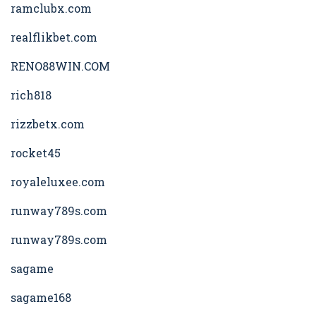
ramclubx.com
realflikbet.com
RENO88WIN.COM
rich818
rizzbetx.com
rocket45
royaleluxee.com
runway789s.com
runway789s.com
sagame
sagame168