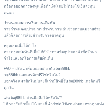
หรือต่อยอดการลงทุนเพื่อทำเงินโดยไม่ต้องใช้เงินลงทุน
ตนเอง
กำหนดแผนการเงินก่อนเดิมพัน
การกำหนดงบประมาณสำหรับการเล่นช่วยควบคุมรายจ่าย
แล้วก็ลดการเสี่ยงสำหรับการขาดทุน
หยุดเล่นเมื่อได้กำไร
ควรหยุดเล่นทันทีเมื่อได้กำไรตามวัตถุประสงค์ เพื่อรักษา
กำไรและลดโอกาสเสียเงินคืน
FAQ – ปริศนาที่พบบ่อยเกี่ยวกับ baj88thb
baj88thb แจกเครดิตฟรีใช่หรือไม่?
แจกจริง สมาชิกใหม่และก็เก่ามีสิทธิ์รับ baj88thb เครดิตฟรี
ทุกวัน
เล่น baj88thb ผ่านมือถือได้หรือไม่?
ได้ รองรับอีกทั้ง iOS และก็ Android ใช้งานง่ายสะดวกทุกแห่ง