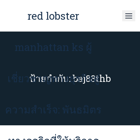
Skip
to
red lobster
content
manhattan ks ผู้
เชี่ยวชาญทางธุรกิจสู่
ป้ายกำกับ:
baj88thb
ความสำเร็จ: พันธมิตร