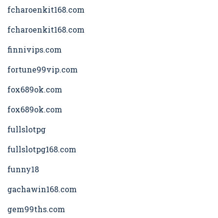
fcharoenkit168.com
fcharoenkit168.com
finnivips.com
fortune99vip.com
fox689ok.com
fox689ok.com
fullslotpg
fullslotpg168.com
funny18
gachawin168.com
gem99ths.com