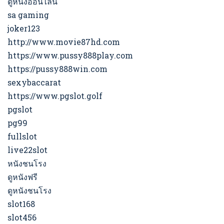
ดูหนังออนไลน์
sa gaming
joker123
http://www.movie87hd.com
https://www.pussy888play.com
https://pussy888win.com
sexybaccarat
https://www.pgslot.golf
pgslot
pg99
fullslot
live22slot
หนังชนโรง
ดูหนังฟรี
ดูหนังชนโรง
slot168
slot456