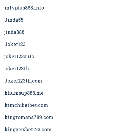
infyplus888.info
Jinda55
jinda888
Joker123
joker123auto
joker123th
Joker123th.com
khumsup888.me
kimchibetbet.com
kingromans789.com
kingxxxbet123.com