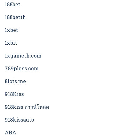
188bet
188betth
1xbet
1xbit
1xgameth.com
789pluss.com
8lots.me
918Kiss
918kiss ดาวน์โหลด
918kissauto
ABA