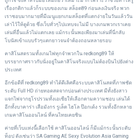
ถูกใจ ซึ่งสำหรับมือใหม่ถือว่าเหมาะมาก เพราะว่าช่วยทำให้รู้
เรื่องกติกาแล้วก็ระบบของเกม สล็อต89 ก่อนลงเงินจริง พวก
เราชอบมากมายที่มีเมนูแยกเกมสล็อตที่แตกง่ายในวันแล้ววัน
เล่าไว้ให้ดูด้วย ซึ่งเว็บทั่วๆไปแทบจะไม่มี บางเกมพวกเราเคย
เล่นที่อื่นแล้วไม่แตกเลย แม้กระนั้นพอเพียงมาเล่นที่นี่กลับ
โบนัสเข้าแบบรัวๆแตกยาวจนจำต้องถอนหลายรอบ
คาสิโนสดรวมทั้งเกมไพ่ทุกจำพวกใน redkong89 ให้
บรรยากาศราวกับนั่งอยู่ในคาสิโนจริงแบบไม่ต้องบินไปยังต่าง
ประเทศ
อีกข้อดีที่ redkong89 ทำได้ดีเลิศคือระบบคาสิโนสดที่ภาพชัด
ระดับ Full HD ถ่ายทอดสดจากบ่อนต่างประเทศ มีทั้งยังสาว
แจกไพ่จากยุโรปรวมทั้งเอเชียให้เลือกตามความชอบ เล่นได้
อีกทั้งบาคาร่า เสือมังกร รูเล็ต ไฮโล ป๊อกเด้ง รวมทั้งอีกหลาย
เกมคาสิโนออนไลน์ ที่คนไทยเคยชิน
ค่ายที่เว็บแห่งนี้เลือกใช้ คาสิโนออนไลน์ ก็มีแม้กระนั้นระดับ
ท็อป ดังเช่นว่า SA Gaming AE Sexy Evolution Asia Gaming