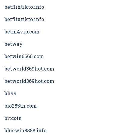
betflixtikto.info
betflixtikto.info
betm4vip.com
betway
betwin6666.com
betworld369hot.com
betworld369hot.com
bh99
bio285th.com
bitcoin
bluewin8888.info