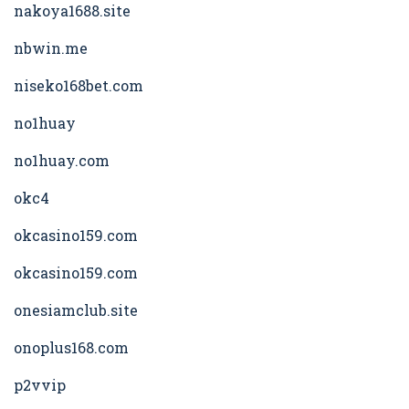
nakoya1688.site
nbwin.me
niseko168bet.com
no1huay
no1huay.com
okc4
okcasino159.com
okcasino159.com
onesiamclub.site
onoplus168.com
p2vvip