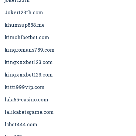
Joker123th.com
khumsup888.me
kimchibetbet.com
kingromans789.com
kingxxxbet123.com
kingxxxbet123.com
kitti999vip.com
lala55-casino.com
lalikabetsgame.com
lcbet444.com