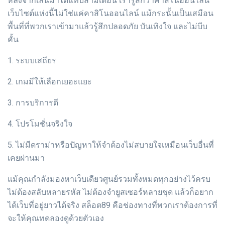
หลังจากเล่นมาได้แทบสามเดือน เรารู้สึกว่าคาสิโนออนไลน์
เว็บไซต์แห่งนี้ไม่ใช่แค่คาสิโนออนไลน์ แม้กระนั้นเป็นเสมือน
พื้นที่ที่พวกเราเข้ามาแล้วรู้สึกปลอดภัย บันเทิงใจ และไม่บีบ
คั้น
1. ระบบเสถียร
2. เกมมีให้เลือกเยอะแยะ
3. การบริการดี
4. โปรโมชั่นจริงใจ
5. ไม่มีดราม่าหรือปัญหาให้จำต้องไม่สบายใจเหมือนเว็บอื่นที่
เคยผ่านมา
แม้คุณกำลังมองหาเว็บเดียวศูนย์รวมทั้งหมดทุกอย่างไว้ครบ
ไม่ต้องสลับหลายรหัส ไม่ต้องจำยูสเซอร์หลายชุด แล้วก็อยาก
ได้เว็บที่อยู่ยาวได้จริง สล็อต89 คือช่องทางที่พวกเราต้องการที่
จะให้คุณทดลองดูด้วยตัวเอง