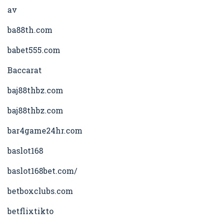
av
ba88th.com
babet555.com
Baccarat
baj88thbz.com
baj88thbz.com
bar4game24hr.com
baslot168
baslot168bet.com/
betboxclubs.com
betflixtikto