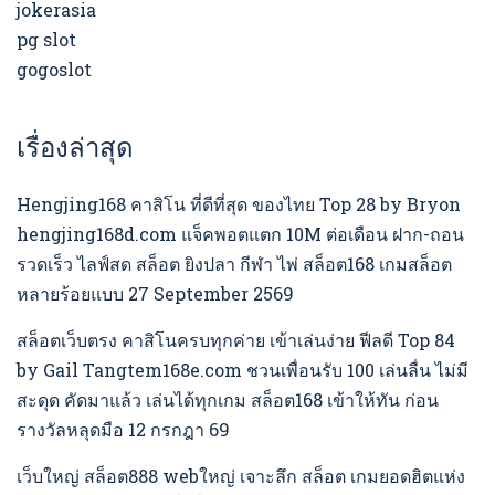
jokerasia
pg slot
gogoslot
เรื่องล่าสุด
Hengjing168 คาสิโน ที่ดีที่สุด ของไทย Top 28 by Bryon
hengjing168d.com แจ็คพอตแตก 10M ต่อเดือน ฝาก-ถอน
รวดเร็ว ไลฟ์สด สล็อต ยิงปลา กีฬา ไพ่ สล็อต168 เกมสล็อต
หลายร้อยแบบ 27 September 2569
สล็อตเว็บตรง คาสิโนครบทุกค่าย เข้าเล่นง่าย ฟีลดี Top 84
by Gail Tangtem168e.com ชวนเพื่อนรับ 100 เล่นลื่น ไม่มี
สะดุด คัดมาแล้ว เล่นได้ทุกเกม สล็อต168 เข้าให้ทัน ก่อน
รางวัลหลุดมือ 12 กรกฎา 69
เว็บใหญ่ สล็อต888 webใหญ่ เจาะลึก สล็อต เกมยอดฮิตแห่ง