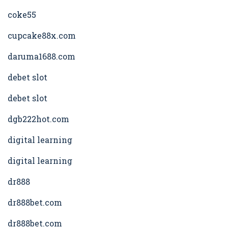
coke55
cupcake88x.com
daruma1688.com
debet slot
debet slot
dgb222hot.com
digital learning
digital learning
dr888
dr888bet.com
dr888bet.com