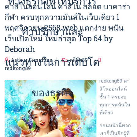
ทางธุรกิจที่ให้บริการ
คาสิโนออนไลน์ คาสิโน สล็อต บาคาร่า
กีฬา ครบทุกความมันส์ในเว็บเดียว 1
พฤศจิกายน 2568 web แตกง่าย พนัน
คำปรึกษาและ
เว็บเปิดใหม่ ใหม่ล่าสุด Top 64 by
Deborah
แนวทางในการเติบโต
Arthur Simmons
สล็อต89
redkong89
redkong89 คา
ของธุรกิจ
สิโนออนไลน์
ชั้น 1 ครบจบ
ทุกการพนันใน
ที่เดียว
ก่อนหน้านี้พวก
เราก็เป็นอีกผู้ที่