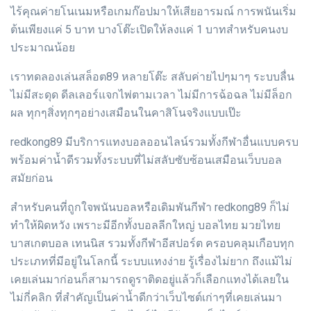
ไร้คุณค่ายโนเนมหรือเกมก๊อปมาให้เสียอารมณ์ การพนันเริ่ม
ต้นเพียงแค่ 5 บาท บางโต๊ะเปิดให้ลงแค่ 1 บาทสำหรับคนงบ
ประมาณน้อย
เราทดลองเล่นสล็อต89 หลายโต๊ะ สลับค่ายไปๆมาๆ ระบบลื่น
ไม่มีสะดุด ดีลเลอร์แจกไพ่ตามเวลา ไม่มีการฉ้อฉล ไม่มีล็อก
ผล ทุกๆสิ่งทุกๆอย่างเสมือนในคาสิโนจริงแบบเป๊ะ
redkong89 มีบริการแทงบอลออนไลน์รวมทั้งกีฬาอื่นแบบครบ
พร้อมค่าน้ำดีรวมทั้งระบบที่ไม่สลับซับซ้อนเสมือนเว็บบอล
สมัยก่อน
สำหรับคนที่ถูกใจพนันบอลหรือเดิมพันกีฬา redkong89 ก็ไม่
ทำให้ผิดหวัง เพราะมีอีกทั้งบอลลีกใหญ่ บอลไทย มวยไทย
บาสเกตบอล เทนนิส รวมทั้งกีฬาอีสปอร์ต ครอบคลุมเกือบทุก
ประเภทที่มีอยู่ในโลกนี้ ระบบแทงง่าย รู้เรื่องไม่ยาก ถึงแม้ไม่
เคยเล่นมาก่อนก็สามารถดูราติดอยู่แล้วก็เลือกแทงได้เลยใน
ไม่กี่คลิก ที่สำคัญเป็นค่าน้ำดีกว่าเว็บไซต์เก่าๆที่เคยเล่นมา