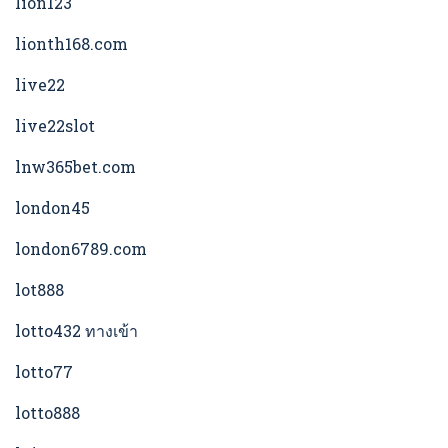
lion123
lionth168.com
live22
live22slot
lnw365bet.com
london45
london6789.com
lot888
lotto432 ทางเข้า
lotto77
lotto888