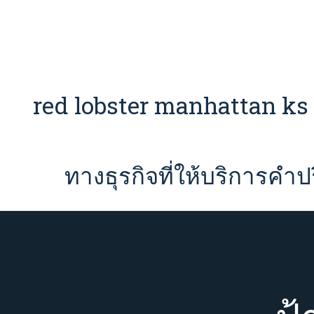
Skip
to
content
red lobster manhattan ks ผู
ทางธุรกิจที่ให้บริการค