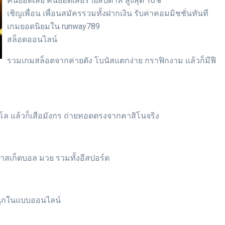
คืนยอดเสีย คืนยอดเสียรายสัปดาห์ สูงสุด 10%
เชิญเพื่อน เพื่อนสมัครรวมทั้งฝากเงิน รับค่าคอมมิชชั่นทันที
เกมยอดนิยมใน runway789
สล็อตออนไลน์
รวมเกมสล็อตจากค่ายดัง โบนัสแตกง่าย กราฟิกงาม แล้วก็มีฟี
ไฮโล แล้วก็เสือมังกร ถ่ายทอดตรงจากคาสิโนจริง
บาสเก็ตบอล มวย รวมทั้งอีสปอร์ต
้สนุกในแบบออนไลน์