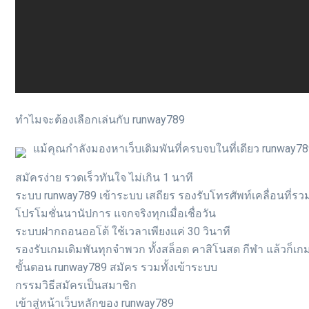
ทำไมจะต้องเลือกเล่นกับ runway789
แม้คุณกำลังมองหาเว็บเดิมพันที่ครบจบในที่เดียว runway789 
สมัครง่าย รวดเร็วทันใจ ไม่เกิน 1 นาที
ระบบ runway789 เข้าระบบ เสถียร รองรับโทรศัพท์เคลื่อนที่รวม
โปรโมชั่นนานัปการ แจกจริงทุกเมื่อเชื่อวัน
ระบบฝากถอนออโต้ ใช้เวลาเพียงแค่ 30 วินาที
รองรับเกมเดิมพันทุกจำพวก ทั้งสล็อต คาสิโนสด กีฬา แล้วก็เกม
ขั้นตอน runway789 สมัคร รวมทั้งเข้าระบบ
กรรมวิธีสมัครเป็นสมาชิก
เข้าสู่หน้าเว็บหลักของ runway789