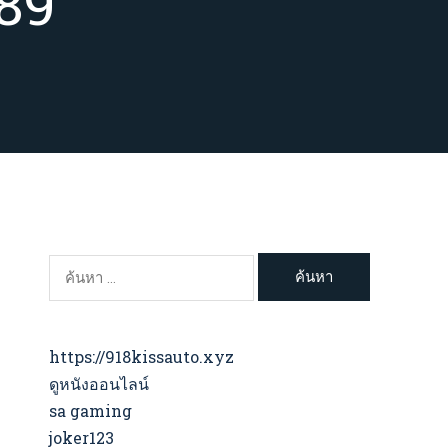
89
ค้นหา
สำหรับ:
https://918kissauto.xyz
ดูหนังออนไลน์
sa gaming
joker123