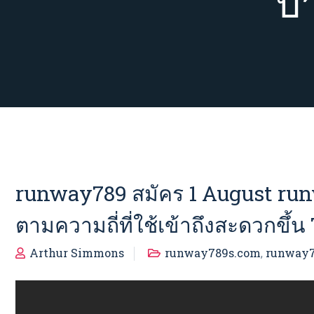
ป้
runway789 สมัคร 1 August runwa
ตามความถี่ที่ใช้เข้าถึงสะดวกขึ้น
Arthur Simmons
runway789s.com
runway7
,