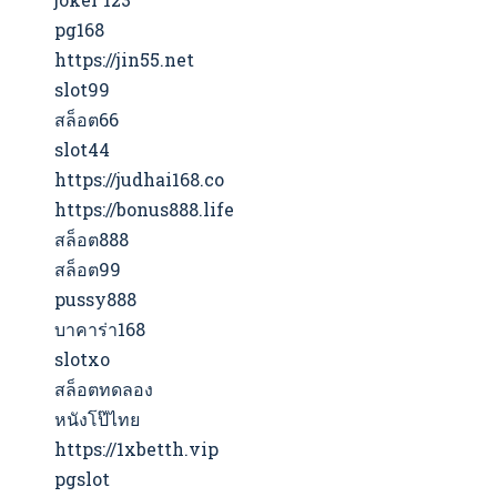
pg168
https://jin55.net
slot99
สล็อต66
slot44
https://judhai168.co
https://bonus888.life
สล็อต888
สล็อต99
pussy888
บาคาร่า168
slotxo
สล็อตทดลอง
หนังโป๊ไทย
https://1xbetth.vip
pgslot