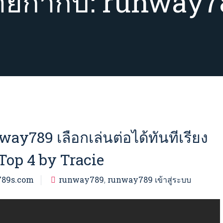
ายกำกับ:
runway7
y789 เลือกเล่นต่อได้ทันทีเรียง
 Top 4 by Tracie
89s.com
runway789
runway789 เข้าสู่ระบบ
,